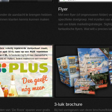
Flyer
 onder de aandacht te brengen hebben
Met een flyer (of ongevouwen folder) ve
rbinnen klanten kennis kunnen maken
specifieke doelgroep. Het inzetten van e
.
van uw totale marketingstrategie. SigNi
fantastische flyers. Wat wilt u precies lat
3-luik brochure
ten van ‘De Roos’ sparen voor gratis
Bij het vormgeven van deze brochure/folde