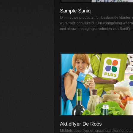
Sample Saniq
Om nieuwe producten bij bestaande klanten
wij ‘Proef’ ontwikkeld. Een vormgeving waa
met nieuwe reinigingsproducten van SaniQ...
Aktieflyer De Roos
Middels deze flyer en spaarkaart kunnen plan