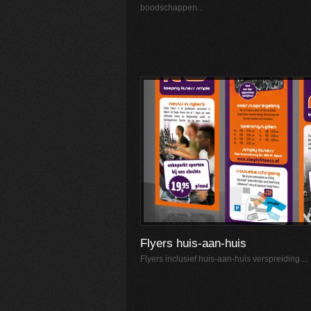
boodschappen...
Flyers huis-aan-huis
Flyers inclusief huis-aan-huis verspreiding....