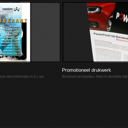
Promotioneel drukwerk
ook veel informatie m.b.t. uw
Brochure en kaartjes. Alles in dezelfde stijl.