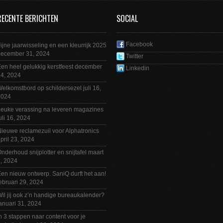
RECENTE BERICHTEN
SOCIAL
Facebook
ijne jaarwisseling en een kleurrijk 2025
december 31, 2024
Twitter
en heel gelukkig kerstfeest
december
Linkedin
4, 2024
elkomstbord op schildersezel
juli 16,
2024
euke verassing na leveren magazines
uli 16, 2024
ieuwe reclamezuil voor Alphatronics
pril 23, 2024
nderhoud snijplotter en snijtafel
maart
, 2024
en nieuw ontwerp. SaniQ durft het aan!
ebruari 29, 2024
il jij ook z’n handige bureaukalender?
anuari 31, 2024
n 3 stappen naar content voor je