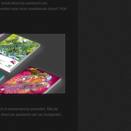
r wordt direct de aandacht van
eworden naar deze modelbouw dozen? Kijk
st of evenement te promoten. Met de
u direct de aandacht van uw doelgroep!...