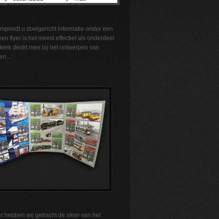
rspreidt u doelgericht informatie onder een
en flyer is het meest effectief als onderdeel
jkerk denkt mee bij het ontwerpen van
en...
r hebben wij getracht de sfeer van het