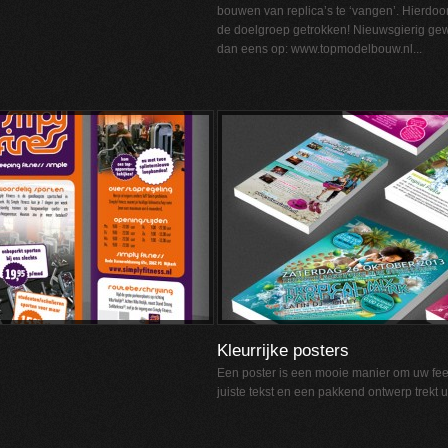
bouwen van replica’s te ‘vangen’. Hierdoo
de doelgroep getrokken! Nieuwsgierig g
dan eens op: www.topmodelbouw.nl...
Kleurrijke posters
Een poster is een mooie manier om uw fee
juiste tekst en een pakkend ontwerp trekt 