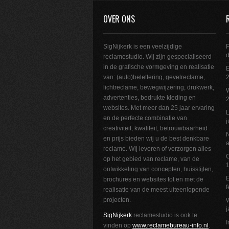
OVER ONS
SigNijkerk is een veelzijdige
F
reclamestudio. Wij zijn gespecialiseerd
in de grafische vormgeving en realisatie
E
van: (auto)belettering, gevelreclame,
2
lichtreclame, bewegwijzering, drukwerk,
W
advertenties, bedrukte kleding en
websites. Met meer dan 25 jaar ervaring
L
en de perfecte combinatie van
j
creativiteit, kwaliteit, betrouwbaarheid
N
en prijs bieden wij u de best denkbare
a
reclame. Wij leveren of verzorgen alles
O
op het gebied van reclame, van de
1
ontwikkeling van concepten, huisstijlen,
E
brochures en websites tot en met de
f
realisatie van de meest uiteenlopende
projecten.
W
j
SigNijkerk
reclamestudio is ook te
I
vinden op
www.reclamebureau-info.nl
.