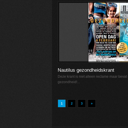
Nautilus gezondheidskrant
Deze krant is niet alleen reclame maar bevat 
gezondheid!...
1
2
3
»