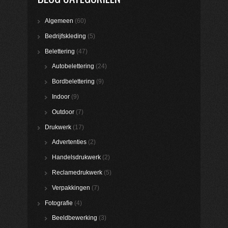
Algemeen
(60)
Bedrijfskleding
(5)
Belettering
(47)
Autobelettering
(24)
Bordbelettering
(9)
Indoor
(9)
Outdoor
(7)
Drukwerk
(17)
Advertenties
(2)
Handelsdrukwerk
(2)
Reclamedrukwerk
(5)
Verpakkingen
(7)
Fotografie
(4)
Beeldbewerking
(3)