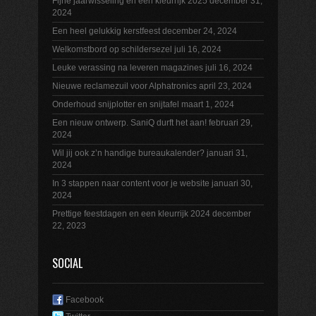
Fijne jaarwisseling en een kleurrijk 2025
december 31,
2024
Een heel gelukkig kerstfeest
december 24, 2024
Welkomstbord op schildersezel
juli 16, 2024
Leuke verassing na leveren magazines
juli 16, 2024
Nieuwe reclamezuil voor Alphatronics
april 23, 2024
Onderhoud snijplotter en snijtafel
maart 1, 2024
Een nieuw ontwerp. SaniQ durft het aan!
februari 29,
2024
Wil jij ook z’n handige bureaukalender?
januari 31,
2024
In 3 stappen naar content voor je website
januari 30,
2024
Prettige feestdagen en een kleurrijk 2024
december
22, 2023
SOCIAL
Facebook