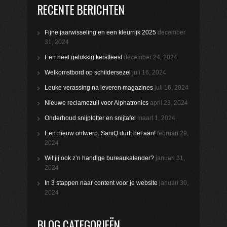
RECENTE BERICHTEN
Fijne jaarwisseling en een kleurrijk 2025
december
31, 2024
Een heel gelukkig kerstfeest
december 24, 2024
Welkomstbord op schildersezel
juli 16, 2024
Leuke verassing na leveren magazines
juli 16, 2024
Nieuwe reclamezuil voor Alphatronics
april 23, 2024
Onderhoud snijplotter en snijtafel
maart 1, 2024
Een nieuw ontwerp. SaniQ durft het aan!
februari 29,
2024
Wil jij ook z’n handige bureaukalender?
januari 31,
2024
In 3 stappen naar content voor je website
januari 30,
2024
BLOG CATEGORIEËN