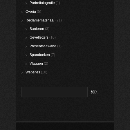
Portretfotografie
(1)
Overig
(5)
Reclamemateriaal
(21)
Banieren
(3)
Gevelletters
(10)
Presentatiewand
(1)
Spandoeken
(7)
Vlaggen
(2)
Websites
(10)