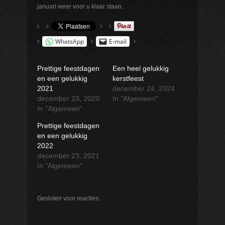
januari weer voor u klaar staan.
WhatsApp
E-mail
Prettige feestdagen
Een heel gelukkig
en een gelukkig
kerstfeest
2021
december 24, 2024
december 23, 2020
In "Algemeen"
In "Algemeen"
Prettige feestdagen
en een gelukkig
2022
december 23, 2021
In "Algemeen"
Gesloten voor reacties.