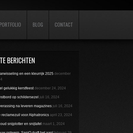
PORTFOLIO
BLOG
CONTACT
TE BERICHTEN
aarwisseling en een kleurrijk 2025
december
24
l gelukkig kerstfeest
december 24, 2024
stbord op schildersezel
juli 16, 2024
verassing na leveren magazines
juli 16, 2024
reclamezuil voor Alphatronics
april 23, 2024
ud snijplotter en snijtafel
maart 1, 2024
uw ontwerp. SaniQ durft het aan!
februari 29,