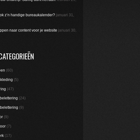
 ook z’n handige bureaukalender?
januari 31,
appen naar content voor je website
januari 30,
CATEGORIEËN
een
(60)
skleding
(5)
ring
(47)
belettering
(24)
belettering
(9)
or
(9)
oor
(7)
rk
(17)