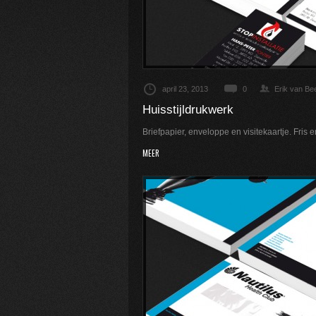
april 23, 2013
0
Erik van Be
Huisstijldrukwerk
Briefpapier, enveloppe en visitekaartje. Fris e
MEER