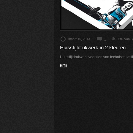
maart 15, 2013
_
Erik van 
Huisstijldrukwerk in 2 kleuren
Huisstijldrukwerk voorzien van technisch last
MEER