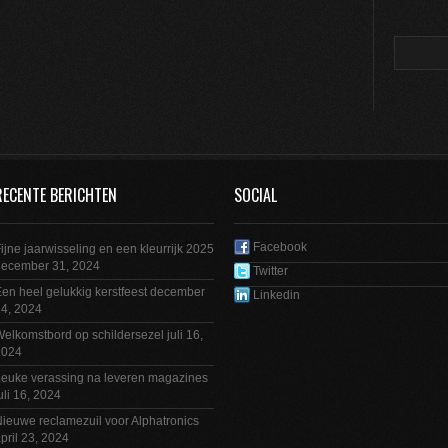
RECENTE BERICHTEN
SOCIAL
Facebook
ijne jaarwisseling en een kleurrijk 2025
december 31, 2024
Twitter
en heel gelukkig kerstfeest
december
Linkedin
4, 2024
elkomstbord op schildersezel
juli 16,
2024
euke verassing na leveren magazines
uli 16, 2024
ieuwe reclamezuil voor Alphatronics
pril 23, 2024