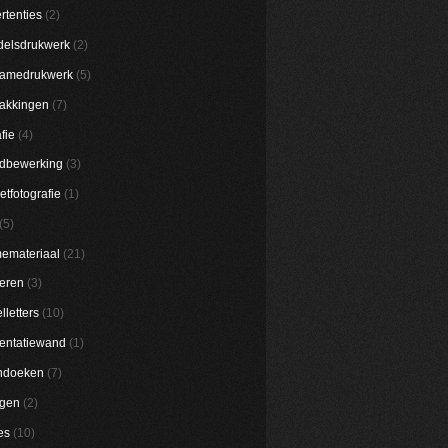
rtenties
(2)
elsdrukwerk
(2)
lamedrukwerk
(5)
akkingen
(7)
fie
(4)
dbewerking
(3)
etfotografie
(1)
(5)
emateriaal
(21)
eren
(3)
lletters
(10)
entatiewand
(1)
ndoeken
(7)
ggen
(2)
es
(10)