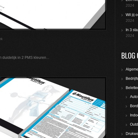
2024
Wil jij
2024
In 3 st
2024
ek
BLOG 
n duidelijk in 2 PMS kleuren...
Algem
Bedrijf
Belette
Auto
Bord
Indo
Outd
Drukwe