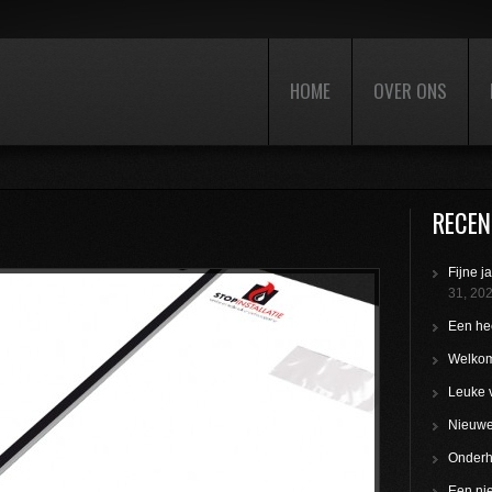
HOME
OVER ONS
RECEN
Fijne j
31, 20
Een hee
Welkom
Leuke 
Nieuwe 
Onderho
Een nie