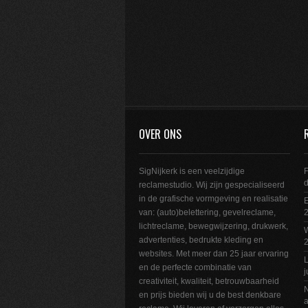
OVER ONS
SigNijkerk is een veelzijdige
F
reclamestudio. Wij zijn gespecialiseerd
in de grafische vormgeving en realisatie
E
van: (auto)belettering, gevelreclame,
2
lichtreclame, bewegwijzering, drukwerk,
W
advertenties, bedrukte kleding en
websites. Met meer dan 25 jaar ervaring
L
en de perfecte combinatie van
j
creativiteit, kwaliteit, betrouwbaarheid
N
en prijs bieden wij u de best denkbare
a