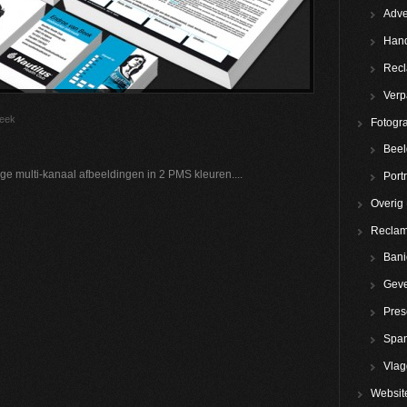
Adve
Hand
Rec
Verp
Beek
Fotogra
Beel
ige multi-kanaal afbeeldingen in 2 PMS kleuren....
Portr
Overig
Reclam
Bani
Geve
Pres
Spa
Vla
Websit