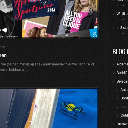
2024
Wil jij
2024
In 3 st
2024
Beek
BLOG 
eren
 we (samen met u) op zoek gaan naar uw nieuwe bedrijfs- of
Algem
teren hebben wij...
Bedrijf
Belette
Auto
Bord
Indo
Outd
Drukwe