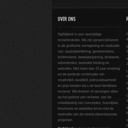
OVER ONS
SigNijkerk is een veelzijdige
F
reclamestudio. Wij zijn gespecialiseerd
in de grafische vormgeving en realisatie
E
van: (auto)belettering, gevelreclame,
2
lichtreclame, bewegwijzering, drukwerk,
W
advertenties, bedrukte kleding en
websites. Met meer dan 25 jaar ervaring
L
en de perfecte combinatie van
j
creativiteit, kwaliteit, betrouwbaarheid
N
en prijs bieden wij u de best denkbare
a
reclame. Wij leveren of verzorgen alles
O
op het gebied van reclame, van de
1
ontwikkeling van concepten, huisstijlen,
E
brochures en websites tot en met de
f
realisatie van de meest uiteenlopende
projecten.
W
j