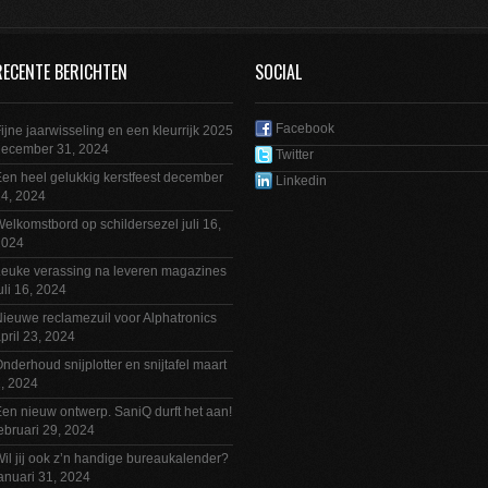
RECENTE BERICHTEN
SOCIAL
Facebook
ijne jaarwisseling en een kleurrijk 2025
december 31, 2024
Twitter
en heel gelukkig kerstfeest
december
Linkedin
4, 2024
elkomstbord op schildersezel
juli 16,
2024
euke verassing na leveren magazines
uli 16, 2024
ieuwe reclamezuil voor Alphatronics
pril 23, 2024
nderhoud snijplotter en snijtafel
maart
, 2024
en nieuw ontwerp. SaniQ durft het aan!
ebruari 29, 2024
il jij ook z’n handige bureaukalender?
anuari 31, 2024