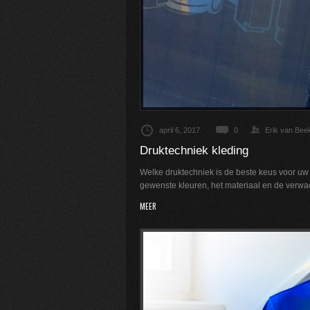
april 6, 2017
0
Erik van Bee
Druktechniek kleding
Welke druktechniek is de beste keus voor uw 
gewenste kleuren, het materiaal en de verwac
MEER