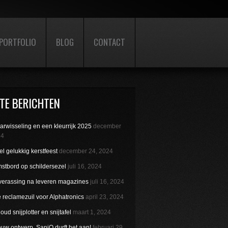
PORTFOLIO
BLOG
CONTACT
TE BERICHTEN
aarwisseling en een kleurrijk 2025
december
24
l gelukkig kerstfeest
december 24, 2024
stbord op schildersezel
juli 16, 2024
verassing na leveren magazines
juli 16, 2024
reclamezuil voor Alphatronics
april 23, 2024
ud snijplotter en snijtafel
maart 1, 2024
uw ontwerp. SaniQ durft het aan!
februari 29,