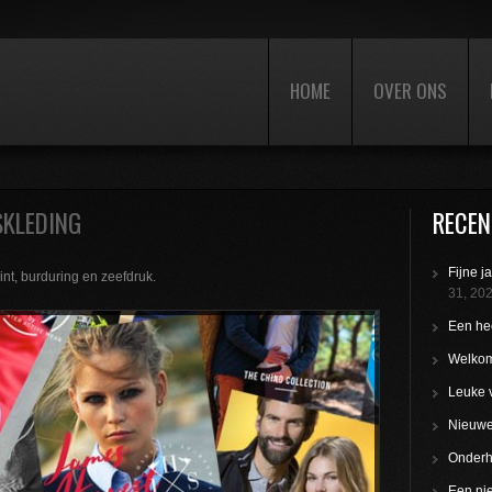
HOME
OVER ONS
SKLEDING
RECEN
Fijne j
rint, burduring en zeefdruk.
31, 20
Een hee
Welkom
Leuke 
Nieuwe 
Onderho
Een nie