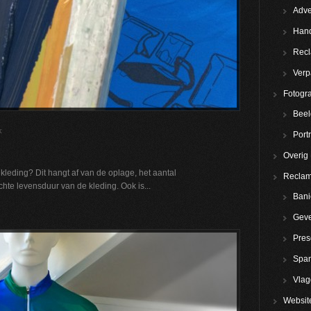
Adve
Hand
Rec
Verp
Fotogra
Beel
k
Portr
Overig
kleding? Dit hangt af van de oplage, het aantal
Reclam
hte levensduur van de kleding. Ook is...
Bani
Geve
Pres
Spa
Vla
Websit