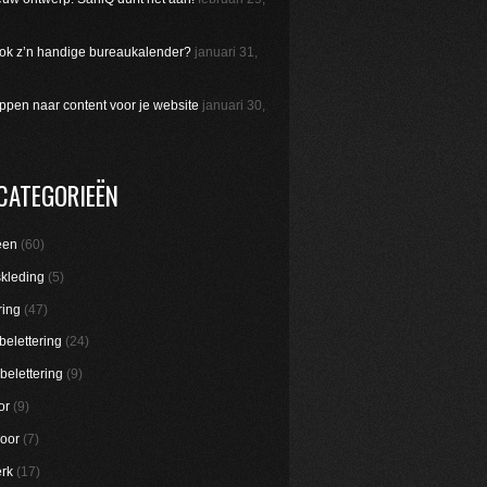
 ook z’n handige bureaukalender?
januari 31,
appen naar content voor je website
januari 30,
CATEGORIEËN
een
(60)
skleding
(5)
ring
(47)
belettering
(24)
belettering
(9)
or
(9)
oor
(7)
rk
(17)