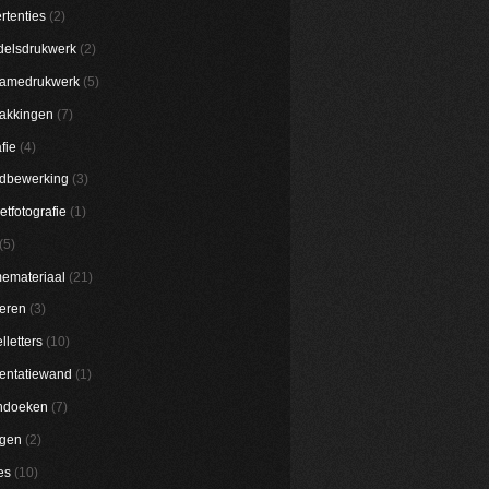
rtenties
(2)
elsdrukwerk
(2)
lamedrukwerk
(5)
akkingen
(7)
fie
(4)
dbewerking
(3)
etfotografie
(1)
(5)
emateriaal
(21)
eren
(3)
lletters
(10)
entatiewand
(1)
ndoeken
(7)
ggen
(2)
es
(10)