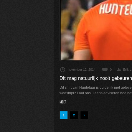
november 12, 2014
0
Erik 
Dit mag natuurlijk nooit gebeuren
Dit shirt van Huntelaar is duidelijk niet gelev
wedstrijd? Laat ons u eens adviseren hoe het 
MEER
1
2
»