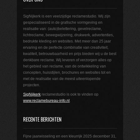
SigNijkerk is een veelzijdige reclamestudio. Wij zijn
gespecialiseerd in de grafische vormgeving en
realisatie van: (auto)belettering, gevelreclame,
lichtreclame, bewegwijzering, drukwerk, advertenties,
bedrukte kleding en websites. Met meer dan 25 jaar
ervaring en de perfecte combinatie van creativiteit,
kwaliteit, betrouwbaarheid en prijs bieden wij u de best
denkbare reclame. Wij leveren of verzorgen alles op
het gebied van reclame, van de ontwikkeling van
concepten, huisstijlen, brochures en websites tot en
met de realisatie van de meest uiteenlopende
projecten.
SigNijkerk
reclamestudio is ook te vinden op
www.reclamebureau-info.nl
.
RECENTE BERICHTEN
Fijne jaarwisseling en een kleurrijk 2025
december 31,