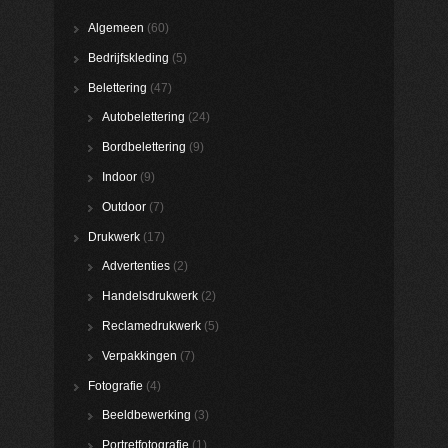
Algemeen
(60)
Bedrijfskleding
(5)
Belettering
(47)
Autobelettering
(24)
Bordbelettering
(9)
Indoor
(9)
Outdoor
(7)
Drukwerk
(17)
Advertenties
(2)
Handelsdrukwerk
(2)
Reclamedrukwerk
(5)
Verpakkingen
(7)
Fotografie
(4)
Beeldbewerking
(3)
Portretfotografie
(1)