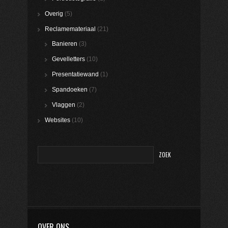
Overig
(5)
Reclamemateriaal
(21)
Banieren
(3)
Gevelletters
(10)
Presentatiewand
(1)
Spandoeken
(7)
Vlaggen
(2)
Websites
(10)
OVER ONS