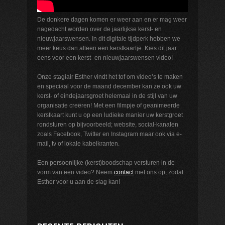
De donkere dagen komen er weer aan en er mag weer
nagedacht worden over de jaarlijkse kerst- en
nieuwjaarswensen. In dit digitale tijdperk hebben we
meer keus dan alleen een kerstkaartje. Kies dit jaar
eens voor een kerst- en nieuwjaarswensen video!
Onze stagiair Esther vindt het tof om video’s te maken
en speciaal voor de maand december kan ze ook uw
kerst- of eindejaarsgroet helemaal in de stijl van uw
organisatie creëren! Met een filmpje of geanimeerde
kerstkaart kunt u op een ludieke manier uw kerstgroet
rondsturen op bijvoorbeeld; website, social-kanalen
zoals Facebook, Twitter en Instagram maar ook via e-
mail, tv of lokale kabelkranten.
Een persoonlijke (kerst)boodschap versturen in de
vorm van een video? Neem
contact
met ons op, zodat
Esther voor u aan de slag kan!