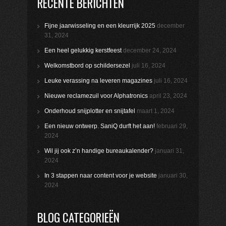
RECENTE BERICHTEN
Fijne jaarwisseling en een kleurrijk 2025
december
31, 2024
Een heel gelukkig kerstfeest
december 24, 2024
Welkomstbord op schildersezel
juli 16, 2024
Leuke verassing na leveren magazines
juli 16, 2024
Nieuwe reclamezuil voor Alphatronics
april 23, 2024
Onderhoud snijplotter en snijtafel
maart 1, 2024
Een nieuw ontwerp. SaniQ durft het aan!
februari 29,
2024
Wil jij ook z’n handige bureaukalender?
januari 31,
2024
In 3 stappen naar content voor je website
januari 30,
2024
BLOG CATEGORIEËN