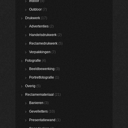
Indoor
(9)
Outdoor
(7)
Drukwerk
(17)
Advertenties
(2)
Handelsdrukwerk
(2)
Reclamedrukwerk
(5)
Verpakkingen
(7)
Fotografie
(4)
Beeldbewerking
(3)
Portretfotografie
(1)
Overig
(5)
Reclamemateriaal
(21)
Banieren
(3)
Gevelletters
(10)
Presentatiewand
(1)