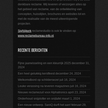
denkbare reclame. Wij leveren of verzorgen alles op
het gebied van reclame, van de ontwikkeling van
concepten, huisstijlen, brochures en websites tot en
met de realisatie van de meest uiteenlopende
projecten.
SigNijkerk
reclamestudio is ook te vinden op
www.reclamebureau-info.nl
.
RECENTE BERICHTEN
Fijne jaarwisseling en een kleurrijk 2025
december 31,
2024
Een heel gelukkig kerstfeest
december 24, 2024
Welkomstbord op schildersezel
juli 16, 2024
Leuke verassing na leveren magazines
juli 16, 2024
Nieuwe reclamezuil voor Alphatronics
april 23, 2024
Onderhoud snijplotter en snijtafel
maart 1, 2024
Een nieuw ontwerp. SaniQ durft het aan!
februari 29,