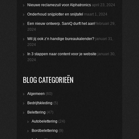
Nieuwe reclamezuil voor Alphatronics
april 23, 2024
Onderhoud snijplotter en snijtafel
maart 1, 2024
Een nieuw ontwerp. SaniQ durft het aan!
februari 29,
2024
Wil jij ook z’n handige bureaukalender?
januari 31,
2024
In 3 stappen naar content voor je website
januari 30,
2024
BLOG CATEGORIEËN
Algemeen
(60)
Bedrijfskleding
(5)
Belettering
(47)
Autobelettering
(24)
Bordbelettering
(9)