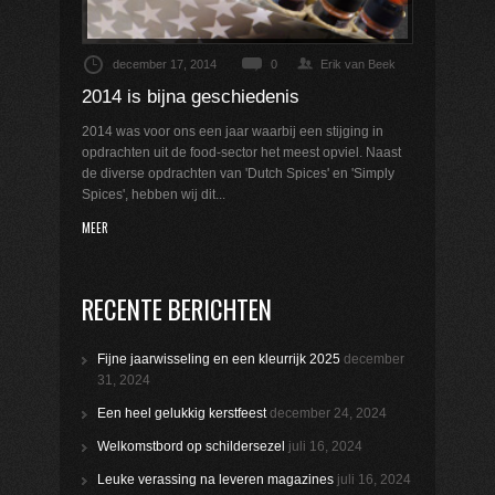
december 17, 2014
0
Erik van Beek
2014 is bijna geschiedenis
2014 was voor ons een jaar waarbij een stijging in
opdrachten uit de food-sector het meest opviel. Naast
de diverse opdrachten van 'Dutch Spices' en 'Simply
Spices', hebben wij dit...
MEER
RECENTE BERICHTEN
Fijne jaarwisseling en een kleurrijk 2025
december
31, 2024
Een heel gelukkig kerstfeest
december 24, 2024
Welkomstbord op schildersezel
juli 16, 2024
Leuke verassing na leveren magazines
juli 16, 2024