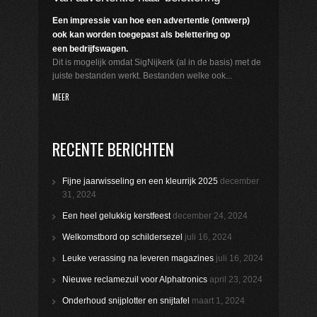
Een impressie van hoe een advertentie (ontwerp)
ook kan worden toegepast als belettering op
een bedrijfswagen.
Dit is mogelijk omdat SigNijkerk (al in de basis) met de
juiste bestanden werkt. Bestanden welke ook...
MEER
RECENTE BERICHTEN
Fijne jaarwisseling en een kleurrijk 2025
december
31, 2024
Een heel gelukkig kerstfeest
december 24, 2024
Welkomstbord op schildersezel
juli 16, 2024
Leuke verassing na leveren magazines
juli 16, 2024
Nieuwe reclamezuil voor Alphatronics
april 23, 2024
Onderhoud snijplotter en snijtafel
maart 1, 2024