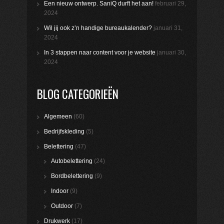
Een nieuw ontwerp. SaniQ durft het aan!
februari 29,
2024
Wil jij ook z’n handige bureaukalender?
januari 31,
2024
In 3 stappen naar content voor je website
januari 30,
2024
BLOG CATEGORIEËN
Algemeen
(60)
Bedrijfskleding
(5)
Belettering
(47)
Autobelettering
(24)
Bordbelettering
(9)
Indoor
(9)
Outdoor
(7)
Drukwerk
(17)