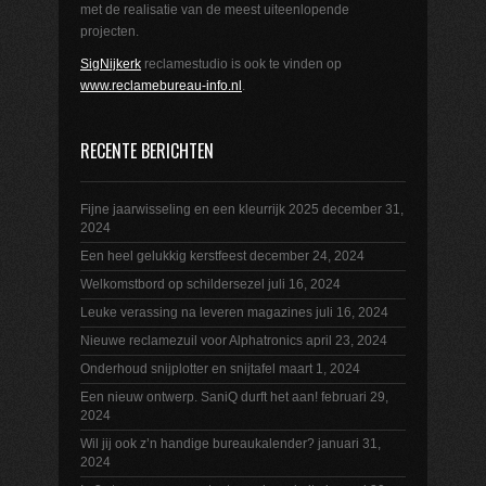
met de realisatie van de meest uiteenlopende
projecten.
SigNijkerk
reclamestudio is ook te vinden op
www.reclamebureau-info.nl
.
RECENTE BERICHTEN
Fijne jaarwisseling en een kleurrijk 2025
december 31,
2024
Een heel gelukkig kerstfeest
december 24, 2024
Welkomstbord op schildersezel
juli 16, 2024
Leuke verassing na leveren magazines
juli 16, 2024
Nieuwe reclamezuil voor Alphatronics
april 23, 2024
Onderhoud snijplotter en snijtafel
maart 1, 2024
Een nieuw ontwerp. SaniQ durft het aan!
februari 29,
2024
Wil jij ook z’n handige bureaukalender?
januari 31,
2024