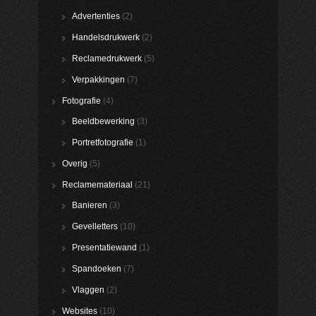
Advertenties
(2)
Handelsdrukwerk
(2)
Reclamedrukwerk
(5)
Verpakkingen
(7)
Fotografie
(4)
Beeldbewerking
(3)
Portretfotografie
(1)
Overig
(5)
Reclamemateriaal
(21)
Banieren
(3)
Gevelletters
(10)
Presentatiewand
(1)
Spandoeken
(7)
Vlaggen
(2)
Websites
(10)