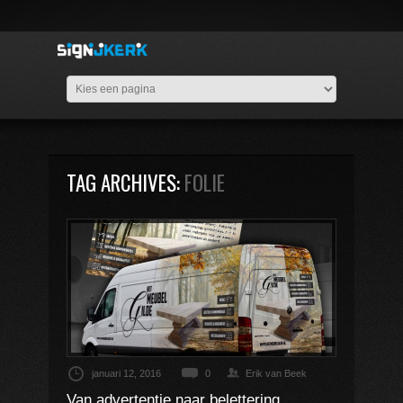
TAG ARCHIVES:
FOLIE
januari 12, 2016
0
Erik van Beek
Van advertentie naar belettering