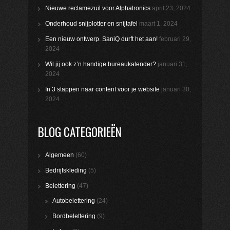
Nieuwe reclamezuil voor Alphatronics
april 23, 2024
Onderhoud snijplotter en snijtafel
maart 1, 2024
Een nieuw ontwerp. SaniQ durft het aan!
februari 29,
2024
Wil jij ook z’n handige bureaukalender?
januari 31,
2024
In 3 stappen naar content voor je website
januari 30,
2024
BLOG CATEGORIEËN
Algemeen
(60)
Bedrijfskleding
(5)
Belettering
(47)
Autobelettering
(24)
Bordbelettering
(9)