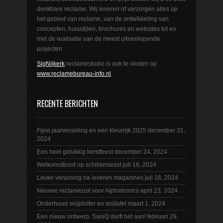
denkbare reclame. Wij leveren of verzorgen alles op
het gebied van reclame, van de ontwikkeling van
concepten, huisstijlen, brochures en websites tot en
met de realisatie van de meest uiteenlopende
projecten.
SigNijkerk
reclamestudio is ook te vinden op
www.reclamebureau-info.nl
.
RECENTE BERICHTEN
Fijne jaarwisseling en een kleurrijk 2025
december 31,
2024
Een heel gelukkig kerstfeest
december 24, 2024
Welkomstbord op schildersezel
juli 16, 2024
Leuke verassing na leveren magazines
juli 16, 2024
Nieuwe reclamezuil voor Alphatronics
april 23, 2024
Onderhoud snijplotter en snijtafel
maart 1, 2024
Een nieuw ontwerp. SaniQ durft het aan!
februari 29,