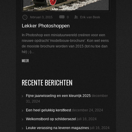
februari 3, 2015
0
Erik van Beek
Lekker Photoshoppen
In Photoshop een miniatuurwereld creëren voor een
nieuwe opdracht 'modelbouw-brochure'. Kon wel eens
de mooiste brochure worden van 2015 (tot nu toe dan
hè) ;-)...
MEER
RECENTE BERICHTEN
Fijne jaarwisseling en een kleurrijk 2025
december
31, 2024
Een heel gelukkig kerstfeest
december 24, 2024
Welkomstbord op schildersezel
juli 16, 2024
Leuke verassing na leveren magazines
juli 16, 2024