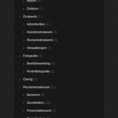
Indoor
(9)
Outdoor
(7)
Drukwerk
(17)
Advertenties
(2)
Handelsdrukwerk
(2)
Reclamedrukwerk
(5)
Verpakkingen
(7)
Fotografie
(4)
Beeldbewerking
(3)
Portretfotografie
(1)
Overig
(5)
Reclamemateriaal
(21)
Banieren
(3)
Gevelletters
(10)
Presentatiewand
(1)