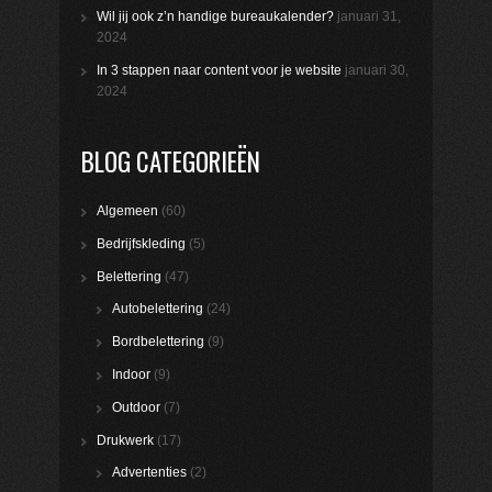
Wil jij ook z’n handige bureaukalender?
januari 31,
2024
In 3 stappen naar content voor je website
januari 30,
2024
BLOG CATEGORIEËN
Algemeen
(60)
Bedrijfskleding
(5)
Belettering
(47)
Autobelettering
(24)
Bordbelettering
(9)
Indoor
(9)
Outdoor
(7)
Drukwerk
(17)
Advertenties
(2)