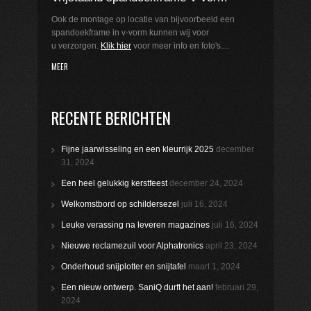
Ook de montage op locatie van bijvoorbeeld een
spandoekframe in v-vorm kunnen wij voor
u verzorgen.
Klik hier
voor meer info en foto's....
MEER
RECENTE BERICHTEN
Fijne jaarwisseling en een kleurrijk 2025
december
31, 2024
Een heel gelukkig kerstfeest
december 24, 2024
Welkomstbord op schildersezel
juli 16, 2024
Leuke verassing na leveren magazines
juli 16, 2024
Nieuwe reclamezuil voor Alphatronics
april 23, 2024
Onderhoud snijplotter en snijtafel
maart 1, 2024
Een nieuw ontwerp. SaniQ durft het aan!
februari 29,
2024