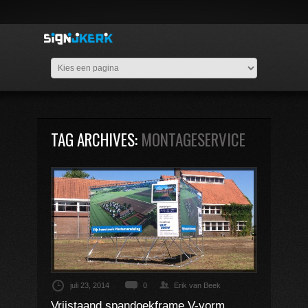
TAG ARCHIVES:
MONTAGESERVICE
juli 23, 2014
0
Erik van Beek
Vrijstaand spandoekframe V-vorm