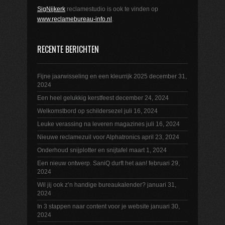
SigNijkerk
reclamestudio is ook te vinden op
www.reclamebureau-info.nl
.
RECENTE BERICHTEN
Fijne jaarwisseling en een kleurrijk 2025
december 31,
2024
Een heel gelukkig kerstfeest
december 24, 2024
Welkomstbord op schildersezel
juli 16, 2024
Leuke verassing na leveren magazines
juli 16, 2024
Nieuwe reclamezuil voor Alphatronics
april 23, 2024
Onderhoud snijplotter en snijtafel
maart 1, 2024
Een nieuw ontwerp. SaniQ durft het aan!
februari 29,
2024
Wil jij ook z’n handige bureaukalender?
januari 31,
2024
In 3 stappen naar content voor je website
januari 30,
2024