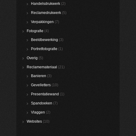
Handelsdrukwerk
(2)
Reclamedrukwerk
(5)
Verpakkingen
(7)
Fotografie
(4)
Beeldbewerking
(3)
Portretfotografie
(1)
Overig
(5)
Reclamemateriaal
(21)
Banieren
(3)
Gevelletters
(10)
Presentatiewand
(1)
Spandoeken
(7)
Vlaggen
(2)
Websites
(10)