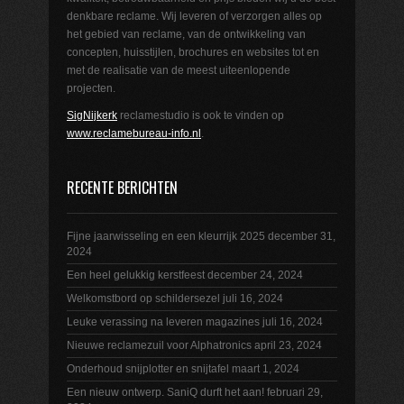
denkbare reclame. Wij leveren of verzorgen alles op
het gebied van reclame, van de ontwikkeling van
concepten, huisstijlen, brochures en websites tot en
met de realisatie van de meest uiteenlopende
projecten.
SigNijkerk
reclamestudio is ook te vinden op
www.reclamebureau-info.nl
.
RECENTE BERICHTEN
Fijne jaarwisseling en een kleurrijk 2025
december 31,
2024
Een heel gelukkig kerstfeest
december 24, 2024
Welkomstbord op schildersezel
juli 16, 2024
Leuke verassing na leveren magazines
juli 16, 2024
Nieuwe reclamezuil voor Alphatronics
april 23, 2024
Onderhoud snijplotter en snijtafel
maart 1, 2024
Een nieuw ontwerp. SaniQ durft het aan!
februari 29,