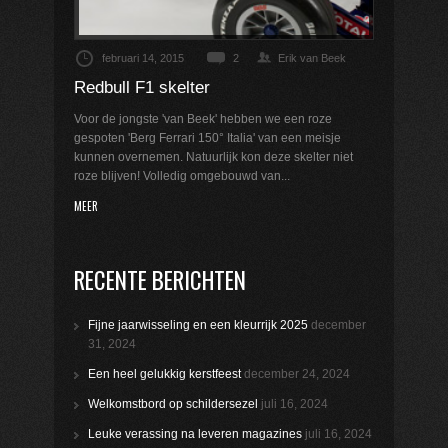
februari 14, 2015
2
Erik van Beek
Redbull F1 skelter
Voor de jongste 'van Beek' hebben we een roze
gespoten 'Berg Ferrari 150° Italia' van een meisje
kunnen overnemen. Natuurlijk kon deze skelter niet
roze blijven! Volledig omgebouwd van...
MEER
RECENTE BERICHTEN
Fijne jaarwisseling en een kleurrijk 2025
december
31, 2024
Een heel gelukkig kerstfeest
december 24, 2024
Welkomstbord op schildersezel
juli 16, 2024
Leuke verassing na leveren magazines
juli 16, 2024