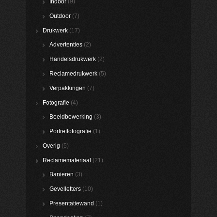
Indoor
(9)
Outdoor
(7)
Drukwerk
(17)
Advertenties
(2)
Handelsdrukwerk
(2)
Reclamedrukwerk
(5)
Verpakkingen
(7)
Fotografie
(4)
Beeldbewerking
(3)
Portretfotografie
(1)
Overig
(5)
Reclamemateriaal
(21)
Banieren
(3)
Gevelletters
(10)
Presentatiewand
(1)