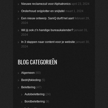
Nieuwe reclamezuil voor Alphatronics
april 23, 2024
Onderhoud snijplotter en snijtafel
maart 1, 2024
Een nieuw ontwerp. SaniQ durft het aan!
februari 29,
2024
Wil jij ook z’n handige bureaukalender?
januari 31,
2024
In 3 stappen naar content voor je website
januari 30,
2024
BLOG CATEGORIEËN
Algemeen
(60)
Bedrijfskleding
(5)
Belettering
(47)
Autobelettering
(24)
Bordbelettering
(9)