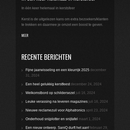
In één keer helemaal in kerstsfeer
Kerst is de uitgelezen kans om extra bezoekers/klanten
te trekken en daarmee je omzet een boost te geven.
MEER
RECENTE BERICHTEN
Fijne jaarwisseling en een kleurrijk 2025
december
31, 2024
Een heel gelukkig kerstfeest
december 24, 2024
Welkomstbord op schildersezel
juli 16, 2024
Leuke verassing na leveren magazines
juli 16, 2024
Nieuwe reclamezuil voor Alphatronics
april 23, 2024
Onderhoud snijplotter en snijtafel
maart 1, 2024
Een nieuw ontwerp. SaniQ durft het aan!
februari 29,