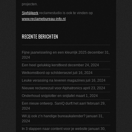
projecten.
SigNijkerk
reclamestudio is ook te vinden op
www.reclamebureau-info.nl
.
RECENTE BERICHTEN
Fijne jaarwisseling en een kleurrijk 2025
december 31,
2024
Een heel gelukkig kerstfeest
december 24, 2024
Welkomstbord op schildersezel
juli 16, 2024
Leuke verassing na leveren magazines
juli 16, 2024
Nieuwe reclamezuil voor Alphatronics
april 23, 2024
Onderhoud snijplotter en snijtafel
maart 1, 2024
Een nieuw ontwerp. SaniQ durft het aan!
februari 29,
2024
Wil jij ook z’n handige bureaukalender?
januari 31,
2024
In 3 stappen naar content voor je website
januari 30,