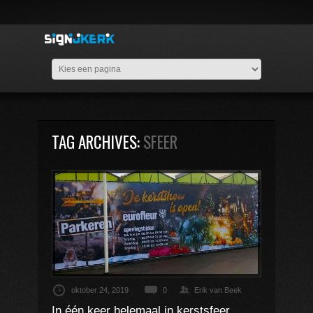
TAG ARCHIVES:
SFEER
oktober 24, 2019
0
Erik van Beek
In één keer helemaal in kerstsfeer