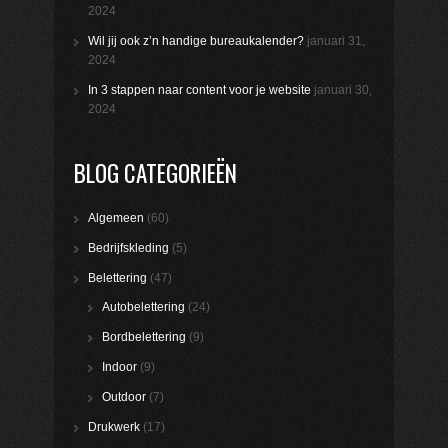
2024
Wil jij ook z’n handige bureaukalender?
januari 31,
2024
In 3 stappen naar content voor je website
januari 30,
2024
BLOG CATEGORIEËN
Algemeen
(60)
Bedrijfskleding
(5)
Belettering
(47)
Autobelettering
(24)
Bordbelettering
(9)
Indoor
(9)
Outdoor
(7)
Drukwerk
(17)