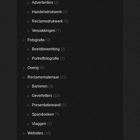
Advertenties
(2)
Handelsdrukwerk
(2)
Reclamedrukwerk
(5)
Verpakkingen
(7)
Fotografie
(4)
Beeldbewerking
(3)
Portretfotografie
(1)
Overig
(5)
Reclamemateriaal
(21)
Banieren
(3)
Gevelletters
(10)
Presentatiewand
(1)
Spandoeken
(7)
Vlaggen
(2)
Websites
(10)