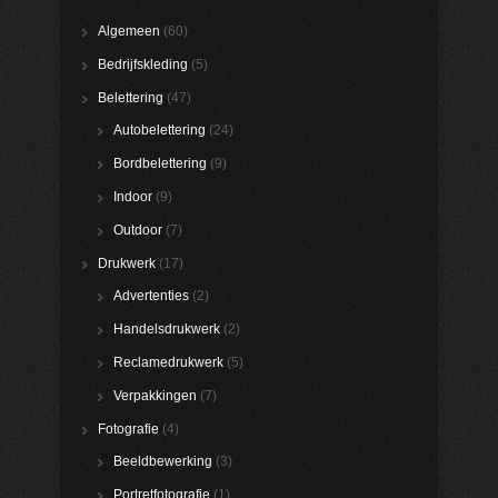
Algemeen
(60)
Bedrijfskleding
(5)
Belettering
(47)
Autobelettering
(24)
Bordbelettering
(9)
Indoor
(9)
Outdoor
(7)
Drukwerk
(17)
Advertenties
(2)
Handelsdrukwerk
(2)
Reclamedrukwerk
(5)
Verpakkingen
(7)
Fotografie
(4)
Beeldbewerking
(3)
Portretfotografie
(1)