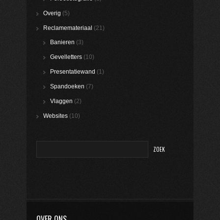
Overig
(5)
Reclamemateriaal
(21)
Banieren
(3)
Gevelletters
(10)
Presentatiewand
(1)
Spandoeken
(7)
Vlaggen
(2)
Websites
(10)
OVER ONS