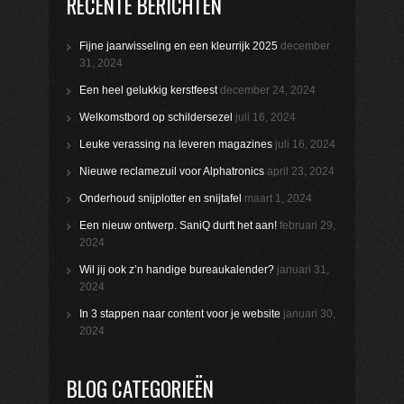
RECENTE BERICHTEN
Fijne jaarwisseling en een kleurrijk 2025
december
31, 2024
Een heel gelukkig kerstfeest
december 24, 2024
Welkomstbord op schildersezel
juli 16, 2024
Leuke verassing na leveren magazines
juli 16, 2024
Nieuwe reclamezuil voor Alphatronics
april 23, 2024
Onderhoud snijplotter en snijtafel
maart 1, 2024
Een nieuw ontwerp. SaniQ durft het aan!
februari 29,
2024
Wil jij ook z’n handige bureaukalender?
januari 31,
2024
In 3 stappen naar content voor je website
januari 30,
2024
BLOG CATEGORIEËN