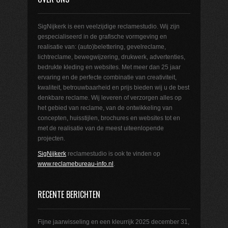
SigNijkerk is een veelzijdige reclamestudio. Wij zijn
gespecialiseerd in de grafische vormgeving en
realisatie van: (auto)belettering, gevelreclame,
lichtreclame, bewegwijzering, drukwerk, advertenties,
bedrukte kleding en websites. Met meer dan 25 jaar
ervaring en de perfecte combinatie van creativiteit,
kwaliteit, betrouwbaarheid en prijs bieden wij u de best
denkbare reclame. Wij leveren of verzorgen alles op
het gebied van reclame, van de ontwikkeling van
concepten, huisstijlen, brochures en websites tot en
met de realisatie van de meest uiteenlopende
projecten.
SigNijkerk
reclamestudio is ook te vinden op
www.reclamebureau-info.nl
.
RECENTE BERICHTEN
Fijne jaarwisseling en een kleurrijk 2025
december 31,