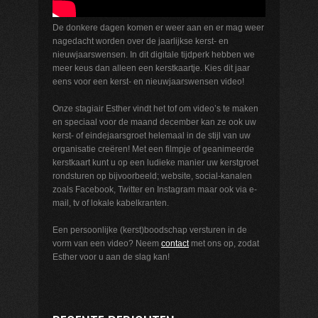
De donkere dagen komen er weer aan en er mag weer
nagedacht worden over de jaarlijkse kerst- en
nieuwjaarswensen. In dit digitale tijdperk hebben we
meer keus dan alleen een kerstkaartje. Kies dit jaar
eens voor een kerst- en nieuwjaarswensen video!
Onze stagiair Esther vindt het tof om video’s te maken
en speciaal voor de maand december kan ze ook uw
kerst- of eindejaarsgroet helemaal in de stijl van uw
organisatie creëren! Met een filmpje of geanimeerde
kerstkaart kunt u op een ludieke manier uw kerstgroet
rondsturen op bijvoorbeeld; website, social-kanalen
zoals Facebook, Twitter en Instagram maar ook via e-
mail, tv of lokale kabelkranten.
Een persoonlijke (kerst)boodschap versturen in de
vorm van een video? Neem
contact
met ons op, zodat
Esther voor u aan de slag kan!