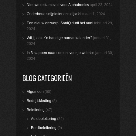
Nieuwe reclamezuil voor Alphatronics
april 23, 2024
Onderhoud snijplotter en snijtafel
maart 1, 2024
Een nieuw ontwerp. SaniQ durft het aan!
februari 29,
2024
Wil jij ook z’n handige bureaukalender?
januari 31,
2024
In 3 stappen naar content voor je website
januari 30,
2024
BLOG CATEGORIEËN
Algemeen
(60)
Bedrijfskleding
(5)
Belettering
(47)
Autobelettering
(24)
Bordbelettering
(9)