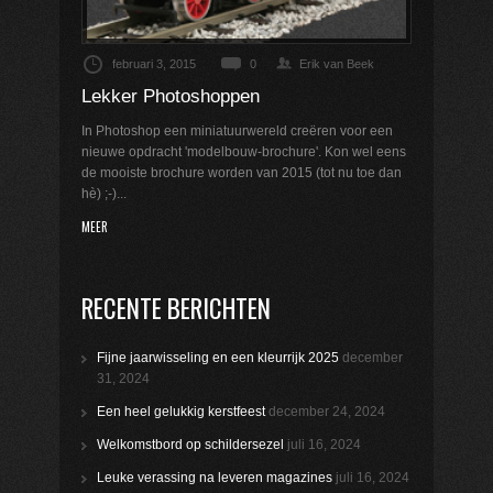
februari 3, 2015
0
Erik van Beek
Lekker Photoshoppen
In Photoshop een miniatuurwereld creëren voor een
nieuwe opdracht 'modelbouw-brochure'. Kon wel eens
de mooiste brochure worden van 2015 (tot nu toe dan
hè) ;-)...
MEER
RECENTE BERICHTEN
Fijne jaarwisseling en een kleurrijk 2025
december
31, 2024
Een heel gelukkig kerstfeest
december 24, 2024
Welkomstbord op schildersezel
juli 16, 2024
Leuke verassing na leveren magazines
juli 16, 2024