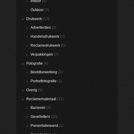
Indoor
(9)
Outdoor
(7)
Drukwerk
(17)
Advertenties
(2)
Handelsdrukwerk
(2)
Reclamedrukwerk
(5)
Verpakkingen
(7)
Fotografie
(4)
Beeldbewerking
(3)
Portretfotografie
(1)
Overig
(5)
Reclamemateriaal
(21)
Banieren
(3)
Gevelletters
(10)
Presentatiewand
(1)