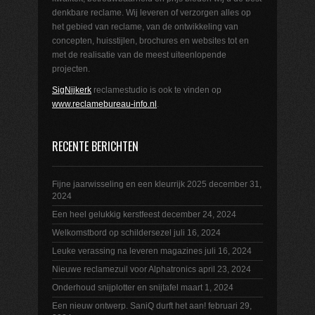
denkbare reclame. Wij leveren of verzorgen alles op
het gebied van reclame, van de ontwikkeling van
concepten, huisstijlen, brochures en websites tot en
met de realisatie van de meest uiteenlopende
projecten.
SigNijkerk
reclamestudio is ook te vinden op
www.reclamebureau-info.nl
.
RECENTE BERICHTEN
Fijne jaarwisseling en een kleurrijk 2025
december 31,
2024
Een heel gelukkig kerstfeest
december 24, 2024
Welkomstbord op schildersezel
juli 16, 2024
Leuke verassing na leveren magazines
juli 16, 2024
Nieuwe reclamezuil voor Alphatronics
april 23, 2024
Onderhoud snijplotter en snijtafel
maart 1, 2024
Een nieuw ontwerp. SaniQ durft het aan!
februari 29,