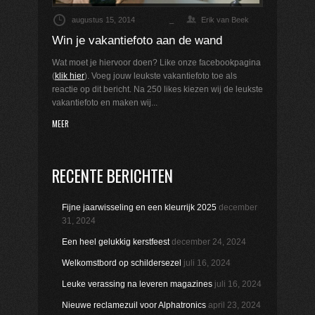
augustus 15, 2014
_
Erik van Beek
Win je vakantiefoto aan de wand
Wat moet je hiervoor doen? Like onze facebookpagina
(
klik hier
). Voeg jouw leukste vakantiefoto toe als
reactie op dit bericht. Na 250 likes kiezen wij de leukste
vakantiefoto en maken wij...
MEER
RECENTE BERICHTEN
Fijne jaarwisseling en een kleurrijk 2025
december
31, 2024
Een heel gelukkig kerstfeest
december 24, 2024
Welkomstbord op schildersezel
juli 16, 2024
Leuke verassing na leveren magazines
juli 16, 2024
Nieuwe reclamezuil voor Alphatronics
april 23, 2024