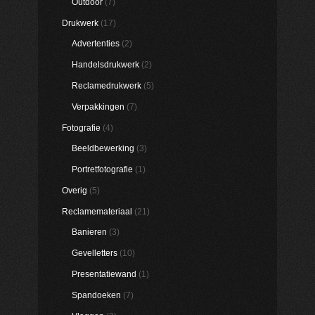
Outdoor
(7)
Drukwerk
(17)
Advertenties
(2)
Handelsdrukwerk
(2)
Reclamedrukwerk
(5)
Verpakkingen
(7)
Fotografie
(4)
Beeldbewerking
(3)
Portretfotografie
(1)
Overig
(5)
Reclamemateriaal
(21)
Banieren
(3)
Gevelletters
(10)
Presentatiewand
(1)
Spandoeken
(7)