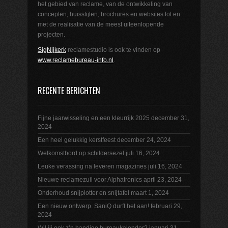
het gebied van reclame, van de ontwikkeling van
concepten, huisstijlen, brochures en websites tot en
met de realisatie van de meest uiteenlopende
projecten.
SigNijkerk
reclamestudio is ook te vinden op
www.reclamebureau-info.nl
.
RECENTE BERICHTEN
Fijne jaarwisseling en een kleurrijk 2025
december 31,
2024
Een heel gelukkig kerstfeest
december 24, 2024
Welkomstbord op schildersezel
juli 16, 2024
Leuke verassing na leveren magazines
juli 16, 2024
Nieuwe reclamezuil voor Alphatronics
april 23, 2024
Onderhoud snijplotter en snijtafel
maart 1, 2024
Een nieuw ontwerp. SaniQ durft het aan!
februari 29,
2024