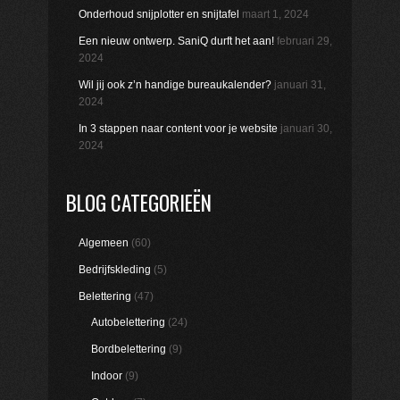
Onderhoud snijplotter en snijtafel
maart 1, 2024
Een nieuw ontwerp. SaniQ durft het aan!
februari 29,
2024
Wil jij ook z’n handige bureaukalender?
januari 31,
2024
In 3 stappen naar content voor je website
januari 30,
2024
BLOG CATEGORIEËN
Algemeen
(60)
Bedrijfskleding
(5)
Belettering
(47)
Autobelettering
(24)
Bordbelettering
(9)
Indoor
(9)