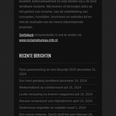
kwaliteit, betrouwbaarheid en prijs bieden wij u de best
denkbare reclame. Wij leveren of verzorgen alles op
het gebied van reclame, van de ontwikkeling van
concepten, huisstijlen, brochures en websites tot en
met de realisatie van de meest uiteenlopende
projecten.
SigNijkerk
reclamestudio is ook te vinden op
www.reclamebureau-info.nl
.
RECENTE BERICHTEN
Fijne jaarwisseling en een kleurrijk 2025
december 31,
2024
Een heel gelukkig kerstfeest
december 24, 2024
Welkomstbord op schildersezel
juli 16, 2024
Leuke verassing na leveren magazines
juli 16, 2024
Nieuwe reclamezuil voor Alphatronics
april 23, 2024
Onderhoud snijplotter en snijtafel
maart 1, 2024
Een nieuw ontwerp. SaniQ durft het aan!
februari 29,