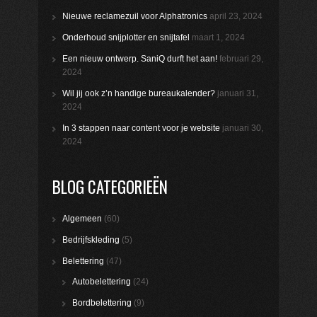
Nieuwe reclamezuil voor Alphatronics
april 23, 2024
Onderhoud snijplotter en snijtafel
maart 1, 2024
Een nieuw ontwerp. SaniQ durft het aan!
februari 29,
2024
Wil jij ook z’n handige bureaukalender?
januari 31,
2024
In 3 stappen naar content voor je website
januari 30,
2024
BLOG CATEGORIEËN
Algemeen
(60)
Bedrijfskleding
(5)
Belettering
(47)
Autobelettering
(24)
Bordbelettering
(9)