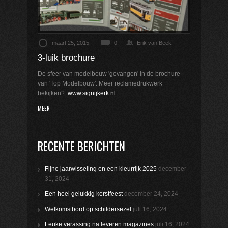
maart 25, 2015
0
Erik van Beek
3-luik brochure
De sfeer van modelbouw 'gevangen' in de brochure
van 'Top Modelbouw'. Meer reclamedrukwerk
bekijken?:
www.signijkerk.nl
...
MEER
RECENTE BERICHTEN
Fijne jaarwisseling en een kleurrijk 2025
december
31, 2024
Een heel gelukkig kerstfeest
december 24, 2024
Welkomstbord op schildersezel
juli 16, 2024
Leuke verassing na leveren magazines
juli 16, 2024