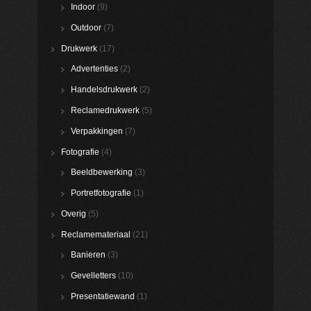
Indoor
(9)
Outdoor
(7)
Drukwerk
(17)
Advertenties
(2)
Handelsdrukwerk
(2)
Reclamedrukwerk
(5)
Verpakkingen
(7)
Fotografie
(4)
Beeldbewerking
(3)
Portretfotografie
(1)
Overig
(5)
Reclamemateriaal
(21)
Banieren
(3)
Gevelletters
(10)
Presentatiewand
(1)