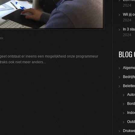
2024
Wil jij
2024
In 3 st
2024
eek
BLOG 
ergeet ontstaat er ineens een mogelijkheid onze programmeur
straks ook niet meer anders...
Algem
Bedrijf
Belette
Auto
Bord
Indo
Outd
Drukwe