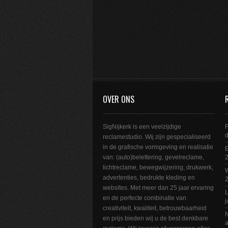
OVER ONS
SigNijkerk is een veelzijdige
F
reclamestudio. Wij zijn gespecialiseerd
in de grafische vormgeving en realisatie
E
van: (auto)belettering, gevelreclame,
2
lichtreclame, bewegwijzering, drukwerk,
W
advertenties, bedrukte kleding en
websites. Met meer dan 25 jaar ervaring
L
en de perfecte combinatie van
j
creativiteit, kwaliteit, betrouwbaarheid
N
en prijs bieden wij u de best denkbare
a