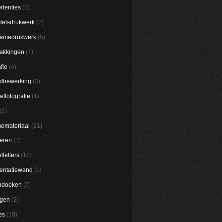
rtenties
(2)
elsdrukwerk
(2)
lamedrukwerk
(5)
akkingen
(7)
fie
(4)
dbewerking
(3)
etfotografie
(1)
(5)
emateriaal
(21)
eren
(3)
lletters
(10)
entatiewand
(1)
ndoeken
(7)
ggen
(2)
es
(10)