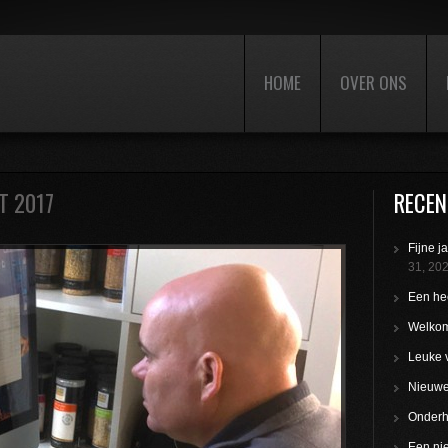
HOME
OVER ONS
T 2017
RECEN
Fijne j
31, 20
Een hee
Welkom
Leuke 
Nieuwe 
Onderho
Een nie