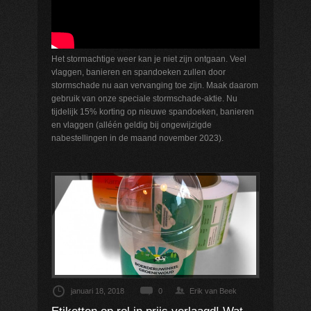
Het stormachtige weer kan je niet zijn ontgaan. Veel
vlaggen, banieren en spandoeken zullen door
stormschade nu aan vervanging toe zijn. Maak daarom
gebruik van onze speciale stormschade-aktie. Nu
tijdelijk 15% korting op nieuwe spandoeken, banieren
en vlaggen (alléén geldig bij ongewijzigde
nabestellingen in de maand november 2023).
januari 18, 2018
0
Erik van Beek