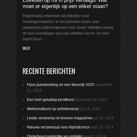
Etiketten op rol in prijs verlaagd! Wat
moet er eigenlijk op een etiket staan?
Regelmatig ontwerpen wij etiketten voor
voedingsmiddelen. In het verleden kozen veel
(startende) opdrachtgevers voor 'losse' etiketten omdat
dit veel voordeliger was dan etiketten op rol. Nu niet
meer! Door...
MEER
RECENTE BERICHTEN
Fijne jaarwisseling en een kleurrijk 2025
december
31, 2024
Een heel gelukkig kerstfeest
december 24, 2024
Welkomstbord op schildersezel
juli 16, 2024
Leuke verassing na leveren magazines
juli 16, 2024
Nieuwe reclamezuil voor Alphatronics
april 23, 2024
Onderhoud snijplotter en snijtafel
maart 1, 2024