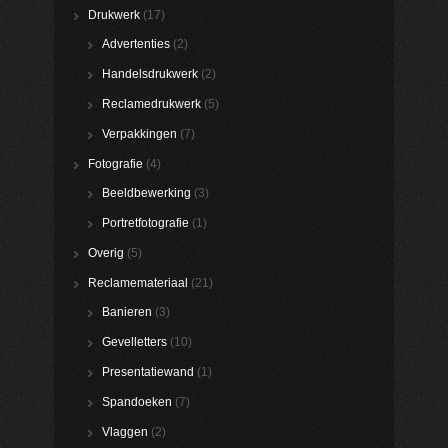
Drukwerk
(17)
Advertenties
(2)
Handelsdrukwerk
(2)
Reclamedrukwerk
(5)
Verpakkingen
(7)
Fotografie
(4)
Beeldbewerking
(3)
Portretfotografie
(1)
Overig
(5)
Reclamemateriaal
(21)
Banieren
(3)
Gevelletters
(10)
Presentatiewand
(1)
Spandoeken
(7)
Vlaggen
(2)