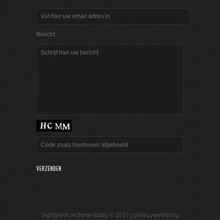
Bericht
SigNijkerk reclamestudio © 2017 |
privacyverklaring