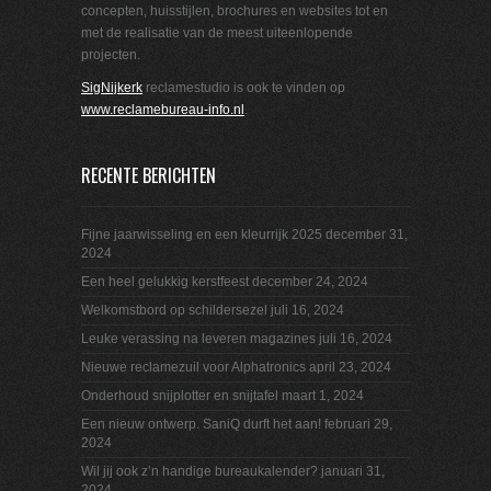
concepten, huisstijlen, brochures en websites tot en
met de realisatie van de meest uiteenlopende
projecten.
SigNijkerk
reclamestudio is ook te vinden op
www.reclamebureau-info.nl
.
RECENTE BERICHTEN
Fijne jaarwisseling en een kleurrijk 2025
december 31,
2024
Een heel gelukkig kerstfeest
december 24, 2024
Welkomstbord op schildersezel
juli 16, 2024
Leuke verassing na leveren magazines
juli 16, 2024
Nieuwe reclamezuil voor Alphatronics
april 23, 2024
Onderhoud snijplotter en snijtafel
maart 1, 2024
Een nieuw ontwerp. SaniQ durft het aan!
februari 29,
2024
Wil jij ook z’n handige bureaukalender?
januari 31,
2024