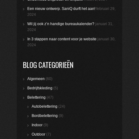
Een nieuw ontwerp. SaniQ durft het aan!
februari 29,
2024
Wil jij ook z’n handige bureaukalender?
januari 31,
2024
In 3 stappen naar content voor je website
januari 30,
2024
BLOG CATEGORIEËN
Algemeen
(60)
Bedrijfskleding
(5)
Belettering
(47)
Autobelettering
(24)
Bordbelettering
(9)
Indoor
(9)
Outdoor
(7)