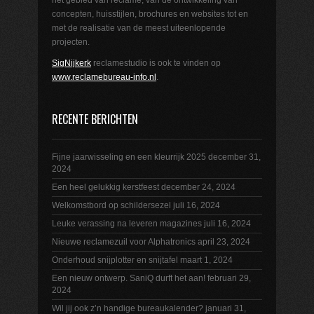
concepten, huisstijlen, brochures en websites tot en
met de realisatie van de meest uiteenlopende
projecten.
SigNijkerk
reclamestudio is ook te vinden op
www.reclamebureau-info.nl
.
RECENTE BERICHTEN
Fijne jaarwisseling en een kleurrijk 2025
december 31,
2024
Een heel gelukkig kerstfeest
december 24, 2024
Welkomstbord op schildersezel
juli 16, 2024
Leuke verassing na leveren magazines
juli 16, 2024
Nieuwe reclamezuil voor Alphatronics
april 23, 2024
Onderhoud snijplotter en snijtafel
maart 1, 2024
Een nieuw ontwerp. SaniQ durft het aan!
februari 29,
2024
Wil jij ook z’n handige bureaukalender?
januari 31,