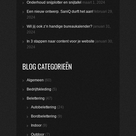
Onderhoud snijplotter en snijtafel
maart 1, 2024
Een nieuw ontwerp. SaniQ durft het aan!
februari 29,
2024
Wil jij ook z’n handige bureaukalender?
januari 31,
2024
In 3 stappen naar content voor je website
januari 30,
2024
BLOG CATEGORIEËN
Algemeen
(60)
Bedrijfskleding
(5)
Belettering
(47)
Autobelettering
(24)
Bordbelettering
(9)
Indoor
(9)
Outdoor
(7)