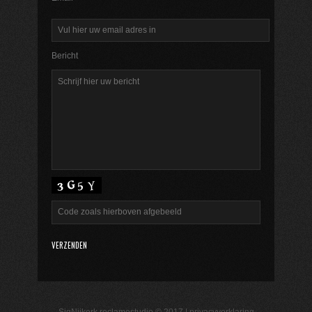
Bericht
SigNijkerk reclamestudio © 2017 |
privacyverklaring