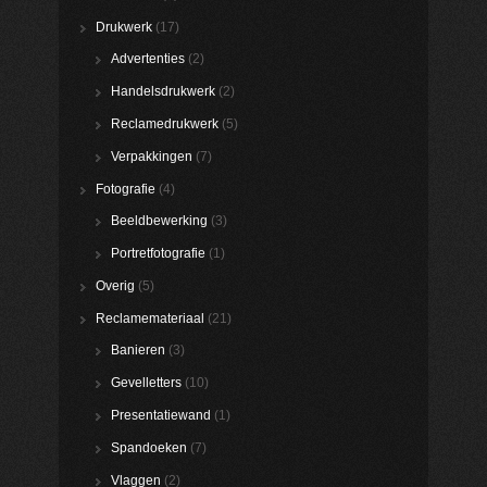
Drukwerk
(17)
Advertenties
(2)
Handelsdrukwerk
(2)
Reclamedrukwerk
(5)
Verpakkingen
(7)
Fotografie
(4)
Beeldbewerking
(3)
Portretfotografie
(1)
Overig
(5)
Reclamemateriaal
(21)
Banieren
(3)
Gevelletters
(10)
Presentatiewand
(1)
Spandoeken
(7)
Vlaggen
(2)