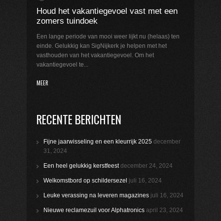
Houd het vakantiegevoel vast met een
zomers tuindoek
Een lange periode van mooi weer lijkt nu (helaas) ten
einde. Gelukkig kan SigNijkerk je helpen met het
vasthouden van het vakantiegevoel. Om het
vakantiegevoel te...
MEER
RECENTE BERICHTEN
Fijne jaarwisseling en een kleurrijk 2025
december
31, 2024
Een heel gelukkig kerstfeest
december 24, 2024
Welkomstbord op schildersezel
juli 16, 2024
Leuke verassing na leveren magazines
juli 16, 2024
Nieuwe reclamezuil voor Alphatronics
april 23, 2024