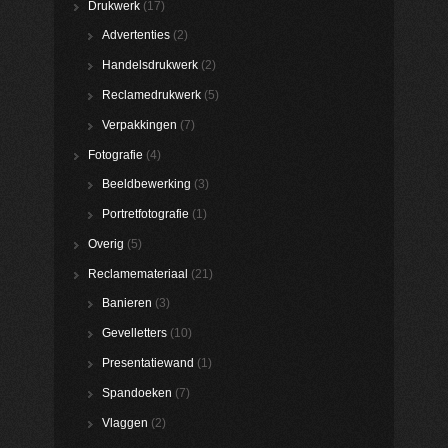
Drukwerk
(17)
Advertenties
(2)
Handelsdrukwerk
(2)
Reclamedrukwerk
(5)
Verpakkingen
(7)
Fotografie
(4)
Beeldbewerking
(3)
Portretfotografie
(1)
Overig
(5)
Reclamemateriaal
(21)
Banieren
(3)
Gevelletters
(10)
Presentatiewand
(1)
Spandoeken
(7)
Vlaggen
(2)