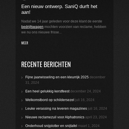
Een nieuw ontwerp. SaniQ durft het
aan!
Nadat we 14 jaar geleden voor deze klant de eerste
bedrijfswag
en
mochten voorzien van reclame, hebben
we nu ons nieuwe frisse...
MEER
RECENTE BERICHTEN
Fijne jaarwisseling en een kleurrijk 2025
december
31, 2024
Een heel gelukkig kerstfeest
december 24, 2024
Welkomstbord op schildersezel
juli 16, 2024
Leuke verassing na leveren magazines
juli 16, 2024
Nieuwe reclamezuil voor Alphatronics
april 23, 2024
Onderhoud snijplotter en snijtafel
maart 1, 2024