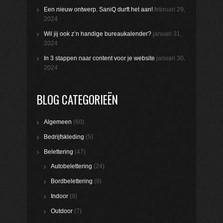
Een nieuw ontwerp. SaniQ durft het aan!
februari 29,
2024
Wil jij ook z’n handige bureaukalender?
januari 31,
2024
In 3 stappen naar content voor je website
januari 30,
2024
BLOG CATEGORIEËN
Algemeen
(60)
Bedrijfskleding
(5)
Belettering
(47)
Autobelettering
(24)
Bordbelettering
(9)
Indoor
(9)
Outdoor
(7)