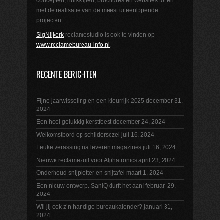
concepten, huisstijlen, brochures en websites tot en
met de realisatie van de meest uiteenlopende
projecten.
SigNijkerk
reclamestudio is ook te vinden op
www.reclamebureau-info.nl
.
RECENTE BERICHTEN
Fijne jaarwisseling en een kleurrijk 2025
december 31,
2024
Een heel gelukkig kerstfeest
december 24, 2024
Welkomstbord op schildersezel
juli 16, 2024
Leuke verassing na leveren magazines
juli 16, 2024
Nieuwe reclamezuil voor Alphatronics
april 23, 2024
Onderhoud snijplotter en snijtafel
maart 1, 2024
Een nieuw ontwerp. SaniQ durft het aan!
februari 29,
2024
Wil jij ook z’n handige bureaukalender?
januari 31,
2024