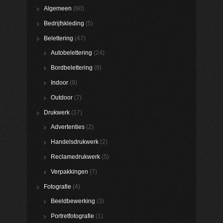
Algemeen
(60)
Bedrijfskleding
(5)
Belettering
(47)
Autobelettering
(24)
Bordbelettering
(9)
Indoor
(9)
Outdoor
(7)
Drukwerk
(17)
Advertenties
(2)
Handelsdrukwerk
(2)
Reclamedrukwerk
(5)
Verpakkingen
(7)
Fotografie
(4)
Beeldbewerking
(3)
Portretfotografie
(1)