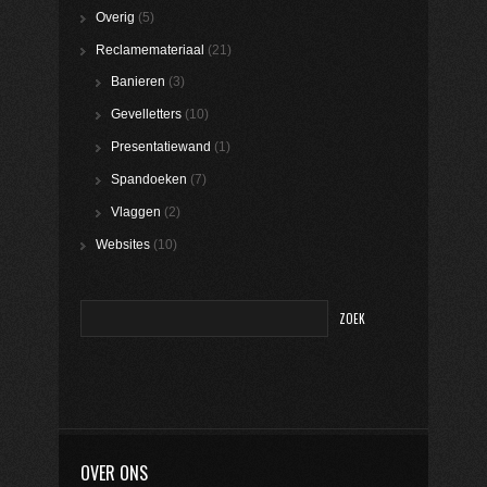
Overig
(5)
Reclamemateriaal
(21)
Banieren
(3)
Gevelletters
(10)
Presentatiewand
(1)
Spandoeken
(7)
Vlaggen
(2)
Websites
(10)
OVER ONS