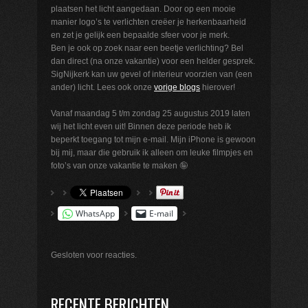
plaatsen het licht aangedaan. Door op een mooie
manier logo’s te verlichten creëer je herkenbaarheid
en zet je gelijk een bepaalde sfeer voor je merk.
Ben je ook op zoek naar een beetje verlichting? Bel
dan direct (na onze vakantie) voor een helder gesprek.
SigNijkerk kan uw gevel of interieur voorzien van (een
ander) licht. Lees ook onze
vorige blogs
hierover!
Vanaf maandag 5 t/m zondag 25 augustus 2019 laten
wij het licht even uit! Binnen deze periode heb ik
beperkt toegang tot mijn e-mail. Mijn iPhone is gewoon
bij mij, maar die gebruik ik alleen om leuke filmpjes en
foto’s van onze vakantie te maken 🤪
WhatsApp
E-mail
Gesloten voor reacties.
RECENTE BERICHTEN