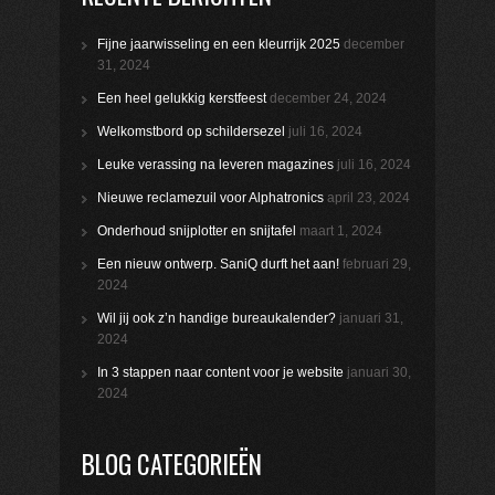
Fijne jaarwisseling en een kleurrijk 2025
december
31, 2024
Een heel gelukkig kerstfeest
december 24, 2024
Welkomstbord op schildersezel
juli 16, 2024
Leuke verassing na leveren magazines
juli 16, 2024
Nieuwe reclamezuil voor Alphatronics
april 23, 2024
Onderhoud snijplotter en snijtafel
maart 1, 2024
Een nieuw ontwerp. SaniQ durft het aan!
februari 29,
2024
Wil jij ook z’n handige bureaukalender?
januari 31,
2024
In 3 stappen naar content voor je website
januari 30,
2024
BLOG CATEGORIEËN