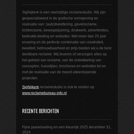
SigNijkerk is een veelzijdige reclamestudio. Wij zijn
gespecialiseerd in de grafische vormgeving en
realisatie van: (auto)belettering, gevelreclame,
lichtreclame, bewegwijzering, drukwerk, advertenties,
bedrukte kleding en websites. Met meer dan 25 jaar
ervaring en de perfecte combinatie van creativiteit,
kwaliteit, betrouwbaarheid en prijs bieden wij u de best
denkbare reclame. Wij leveren of verzorgen alles op
het gebied van reclame, van de ontwikkeling van
concepten, huisstijlen, brochures en websites tot en
met de realisatie van de meest uiteenlopende
projecten.
SigNijkerk
reclamestudio is ook te vinden op
www.reclamebureau-info.nl
.
RECENTE BERICHTEN
Fijne jaarwisseling en een kleurrijk 2025
december 31,
2024