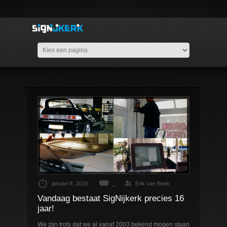
januari 9, 2019
_
Erik van Beek
Vandaag bestaat SigNijkerk precies 16
jaar!
We zijn trots dat we al vanaf 2003 bekend mogen staan