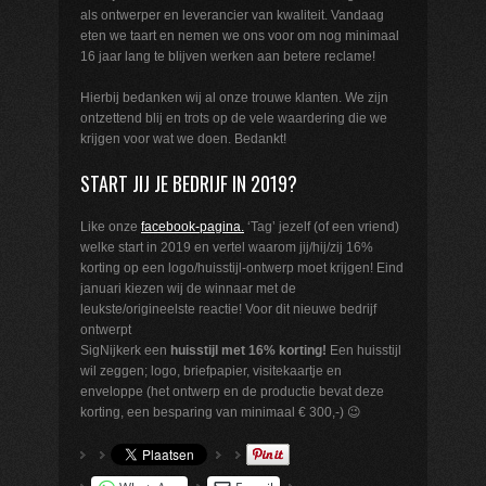
als ontwerper en leverancier van kwaliteit. Vandaag
eten we taart en nemen we ons voor om nog minimaal
16 jaar lang te blijven werken aan betere reclame!
Hierbij bedanken wij al onze trouwe klanten. We zijn
ontzettend blij en trots op de vele waardering die we
krijgen voor wat we doen. Bedankt!
START JIJ JE BEDRIJF IN 2019?
Like onze
facebook-pagina.
‘Tag’ jezelf (of een vriend)
welke start in 2019 en vertel waarom jij/hij/zij 16%
korting op een logo/huisstijl-ontwerp moet krijgen! Eind
januari kiezen wij de winnaar met de
leukste/origineelste reactie! Voor dit nieuwe bedrijf
ontwerpt
SigNijkerk een
huisstijl met 16% korting!
Een huisstijl
wil zeggen; logo, briefpapier, visitekaartje en
enveloppe (het ontwerp en de productie bevat deze
korting, een besparing van minimaal € 300,-) 😉