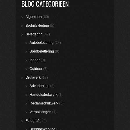
BLOG CATEGORIEËN
Algemeen
(60)
Bedrijfskleding
(5)
Belettering
(47)
Autobelettering
(24)
Bordbelettering
(9)
Indoor
(9)
Outdoor
(7)
Drukwerk
(17)
Advertenties
(2)
Handelsdrukwerk
(2)
Reclamedrukwerk
(5)
Verpakkingen
(7)
Fotografie
(4)
Beeldbewerking
(3)