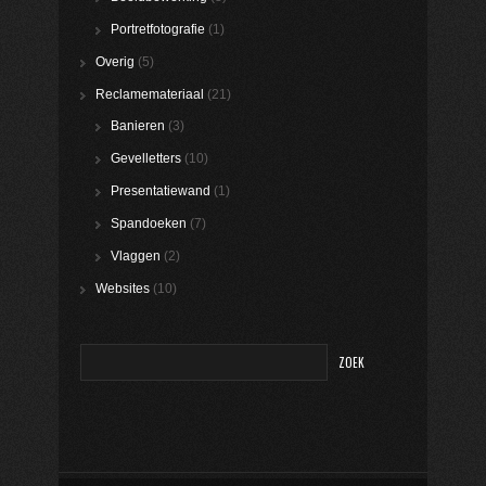
Portretfotografie
(1)
Overig
(5)
Reclamemateriaal
(21)
Banieren
(3)
Gevelletters
(10)
Presentatiewand
(1)
Spandoeken
(7)
Vlaggen
(2)
Websites
(10)