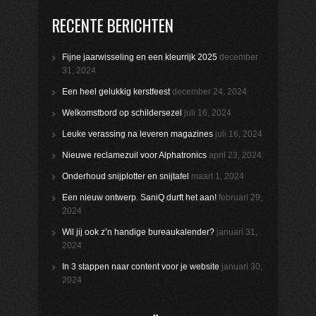
RECENTE BERICHTEN
Fijne jaarwisseling en een kleurrijk 2025
december
31, 2024
Een heel gelukkig kerstfeest
december 24, 2024
Welkomstbord op schildersezel
juli 16, 2024
Leuke verassing na leveren magazines
juli 16, 2024
Nieuwe reclamezuil voor Alphatronics
april 23, 2024
Onderhoud snijplotter en snijtafel
maart 1, 2024
Een nieuw ontwerp. SaniQ durft het aan!
februari 29,
2024
Wil jij ook z’n handige bureaukalender?
januari 31,
2024
In 3 stappen naar content voor je website
januari 30,
2024