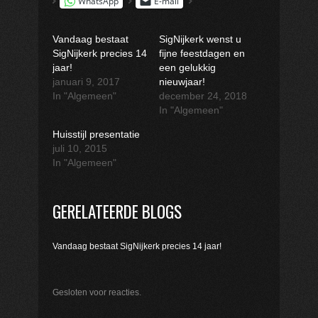
WhatsApp
E-mail
Vandaag bestaat
SigNijkerk wenst u
SigNijkerk precies 14
fijne feestdagen en
jaar!
een gelukkig
januari 9, 2017
nieuwjaar!
In "Algemeen"
december 24, 2018
In "Algemeen"
Huisstijl presentatie
juli 10, 2015
In "Algemeen"
GERELATEERDE BLOGS
Vandaag bestaat SigNijkerk precies 14 jaar!
Gesloten voor reacties.