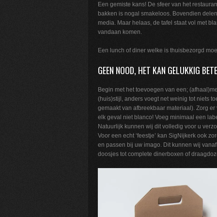
Een gemiste kans! De sfeer van het restaurant 
bakken is nogal smakeloos. Bovendien delen
media. Maar helaas, de tafel staat vol met b
vandaan komen.
Een lunch of diner welke is thuisbezorgd moet
GEEN NOOD, HET KAN GELUKKIG BETE
Begin met het toevoegen van een; (afhaal)men
(huis)stijl, anders voegt net weinig tot niets
gemaakt van afbreekbaar materiaal). Zorg er 
elk geval niet blanco! Voeg minimaal een label o
Natuurlijk kunnen wij dit volledig voor u verz
Voor een echt ‘feestje’ kan SigNijkerk ook z
en passen bij uw imago. Dit kunnen wij vanaf
doosjes tot complete dinerboxen of draagdozen