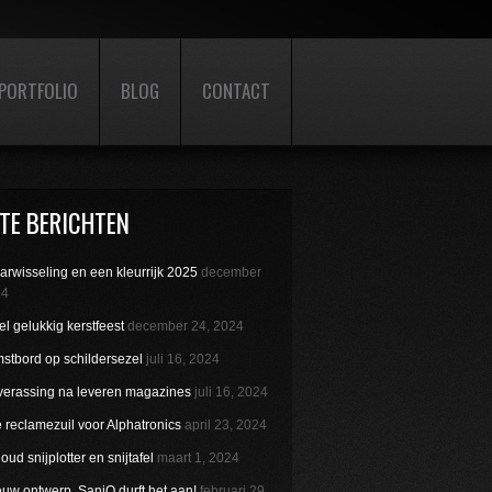
PORTFOLIO
BLOG
CONTACT
TE BERICHTEN
aarwisseling en een kleurrijk 2025
december
24
l gelukkig kerstfeest
december 24, 2024
stbord op schildersezel
juli 16, 2024
verassing na leveren magazines
juli 16, 2024
reclamezuil voor Alphatronics
april 23, 2024
ud snijplotter en snijtafel
maart 1, 2024
uw ontwerp. SaniQ durft het aan!
februari 29,