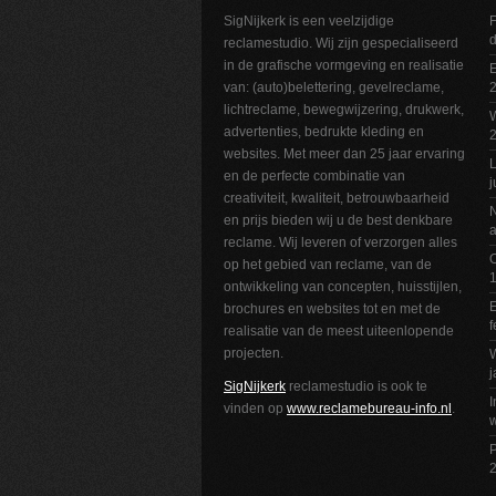
SigNijkerk is een veelzijdige
F
reclamestudio. Wij zijn gespecialiseerd
in de grafische vormgeving en realisatie
E
van: (auto)belettering, gevelreclame,
2
lichtreclame, bewegwijzering, drukwerk,
W
advertenties, bedrukte kleding en
websites. Met meer dan 25 jaar ervaring
L
en de perfecte combinatie van
j
creativiteit, kwaliteit, betrouwbaarheid
N
en prijs bieden wij u de best denkbare
a
reclame. Wij leveren of verzorgen alles
O
op het gebied van reclame, van de
1
ontwikkeling van concepten, huisstijlen,
E
brochures en websites tot en met de
f
realisatie van de meest uiteenlopende
projecten.
W
j
SigNijkerk
reclamestudio is ook te
I
vinden op
www.reclamebureau-info.nl
.
w
P