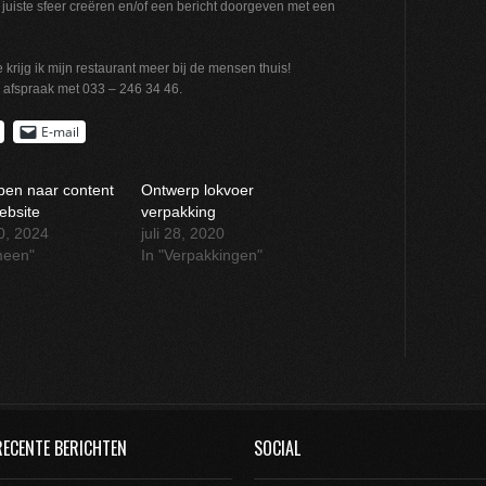
juiste sfeer creëren en/of een bericht doorgeven met een
rijg ik mijn restaurant meer bij de mensen thuis!
n afspraak met 033 – 246 34 46.
E-mail
ppen naar content
Ontwerp lokvoer
ebsite
verpakking
30, 2024
juli 28, 2020
meen"
In "Verpakkingen"
RECENTE BERICHTEN
SOCIAL