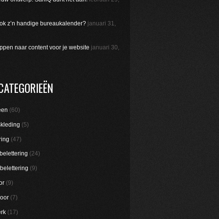
 ook z’n handige bureaukalender?
januari 31,
appen naar content voor je website
januari 30,
CATEGORIEËN
een
(60)
skleding
(5)
ring
(47)
belettering
(24)
belettering
(9)
or
(9)
oor
(7)
rk
(17)