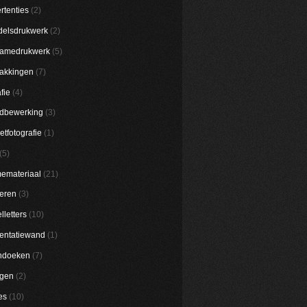
rtenties
(2)
elsdrukwerk
(2)
lamedrukwerk
(5)
akkingen
(7)
fie
(4)
dbewerking
(3)
etfotografie
(1)
(5)
emateriaal
(21)
eren
(3)
lletters
(10)
entatiewand
(1)
ndoeken
(7)
ggen
(2)
es
(10)