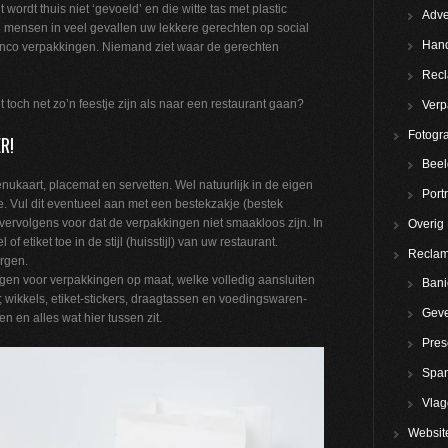
wordt thuis niet ‘gevoeld’ en die witte tas met plastic
Adve
 mensen in veel gevallen uw lekkere gerechten op social
Hand
lanco verpakkingen. Niemand ziet waar de gerechten
Rec
 toch net zo’n feestje zijn als naar een restaurant gaan?
Verp
Fotogra
R!
Beel
ukaart, placemat en servetten. Wel natuurlijk in de eigen
Portr
 toe. Vul dit eventueel aan met een bestekzakje (bestek
vervolgens voor dat de verpakkingen niet smaakloos zijn. In
Overig
f etiket toe in de stijl (huisstijl) van uw restaurant.
Reclam
orgen.
orgen voor verpakkingen op maat, welke volledig aansluiten
Bani
; wikkels, etiket-stickers, draagtassen en voedingswaren-
Geve
 en alles wat hier tussen zit.
Pres
Spa
Vla
Websit