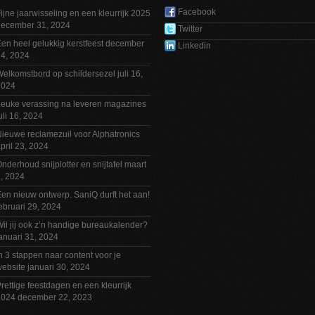
Facebook
ijne jaarwisseling en een kleurrijk 2025
december 31, 2024
Twitter
en heel gelukkig kerstfeest
december
Linkedin
4, 2024
elkomstbord op schildersezel
juli 16,
2024
euke verassing na leveren magazines
uli 16, 2024
ieuwe reclamezuil voor Alphatronics
pril 23, 2024
nderhoud snijplotter en snijtafel
maart
, 2024
en nieuw ontwerp. SaniQ durft het aan!
ebruari 29, 2024
il jij ook z’n handige bureaukalender?
anuari 31, 2024
n 3 stappen naar content voor je
ebsite
januari 30, 2024
rettige feestdagen en een kleurrijk
2024
december 22, 2023