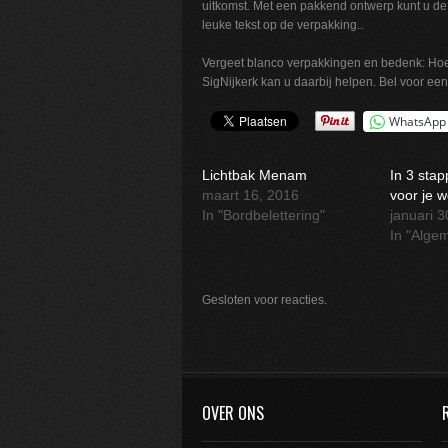
uitkomst. Met een pakkend ontwerp kunt u de 
leuke tekst op de verpakking..
Vergeet blanco verpakkingen en bedenk: Hoe k
SigNijkerk kan u daarbij helpen. Bel voor ee
WhatsApp
Lichtbak Menam
In 3 sta
maart 16, 2016
voor je w
In "Bordbelettering"
januari 
In "Alge
Gesloten voor reacties.
OVER ONS