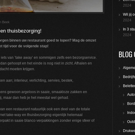
2024
Wil jij
2024
an Beek
In 3 st
en thuisbezorging!
2024
zorgen binnen uw restaurant goed te lopen? Mag de omzet
t tijd voor de volgende stap!
BLOG 
iets van ’take away’ en sommigen zelfs een bezorgservice.
an gehoopt en het einde is nog niet in zicht. Afhalen en
Algem
dacht moeten krijgen.
Bedrijf
 aan; interieur, verlichting, servies, bestek,
Belette
lgens gewoon argeloos in saaie, smaakloze zakken en
Auto
ij, maar dan heb je het meestal wel gehad.
Bord
an een restaurant natuurlijk ook een deel van de totale
Indo
 met take-way en thuisbezorging eigenlijk helemaal
pakt in saaie blanco verpakkingen zonder enige sfeer of
Outd
Drukwe