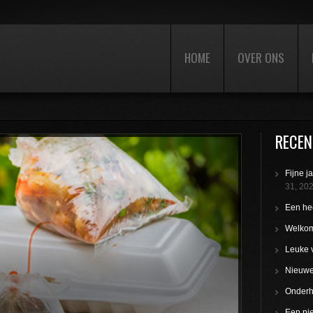
HOME
OVER ONS
RECEN
Fijne j
31, 20
Een hee
Welkom
Leuke 
Nieuwe 
Onderho
Een nie