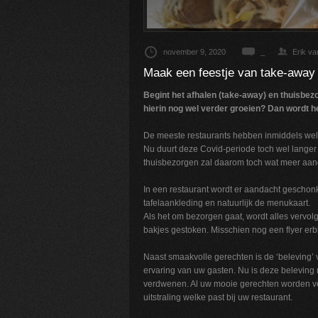
november 9, 2020
_
Erik v
Maak een feestje van take-away 
Begint het afhalen (take-away) en thuisbe
hierin nog wel verder groeien? Dan wordt he
De meeste restaurants hebben inmiddels wel 
Nu duurt deze Covid-periode toch wel langer d
thuisbezorgen zal daarom toch wat meer aan
In een restaurant wordt er aandacht geschonken
tafelaankleding en natuurlijk de menukaart.
Als het om bezorgen gaat, wordt alles vervo
bakjes gestoken. Misschien nog een flyer erb
Naast smaakvolle gerechten is de ‘beleving’ v
ervaring van uw gasten. Nu is deze beleving
verdwenen. Al uw mooie gerechten worden ver
uitstraling welke past bij uw restaurant.