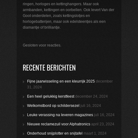
ringen, horloges en kettinghangers. Maar ook
armbanden, kettingen en oorbellen. Ook levert Van der
Goot onderdelen, zoals kettingslotjes en
horlogebatterijen, maar ook edelsteentjes als een
diamantje of brilliantje.
Gesloten voor reacties.
RECENTE BERICHTEN
Fijne jaarwisseling en een kleurrijk 2025
december
31, 2024
Een heel gelukkig kerstfeest
december 24, 2024
Welkomstbord op schildersezel
juli 16, 2024
Leuke verassing na leveren magazines
juli 16, 2024
Nieuwe reclamezuil voor Alphatronics
april 23, 2024
Onderhoud snijplotter en snijtafel
maart 1, 2024