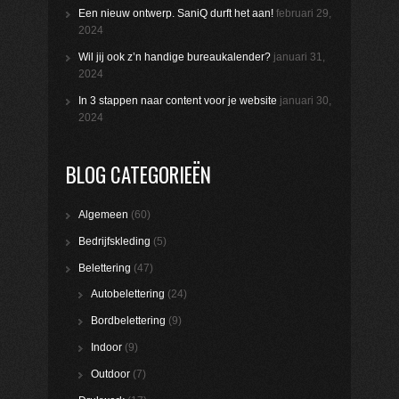
Een nieuw ontwerp. SaniQ durft het aan!
februari 29,
2024
Wil jij ook z’n handige bureaukalender?
januari 31,
2024
In 3 stappen naar content voor je website
januari 30,
2024
BLOG CATEGORIEËN
Algemeen
(60)
Bedrijfskleding
(5)
Belettering
(47)
Autobelettering
(24)
Bordbelettering
(9)
Indoor
(9)
Outdoor
(7)