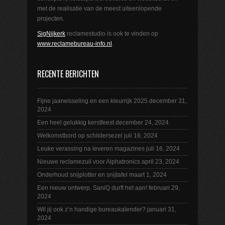
met de realisatie van de meest uiteenlopende
projecten.
SigNijkerk
reclamestudio is ook te vinden op
www.reclamebureau-info.nl
.
RECENTE BERICHTEN
Fijne jaarwisseling en een kleurrijk 2025
december 31,
2024
Een heel gelukkig kerstfeest
december 24, 2024
Welkomstbord op schildersezel
juli 16, 2024
Leuke verassing na leveren magazines
juli 16, 2024
Nieuwe reclamezuil voor Alphatronics
april 23, 2024
Onderhoud snijplotter en snijtafel
maart 1, 2024
Een nieuw ontwerp. SaniQ durft het aan!
februari 29,
2024
Wil jij ook z’n handige bureaukalender?
januari 31,
2024