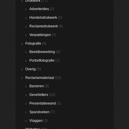
Drukwerk
(17)
Advertenties
(2)
Handelsdrukwerk
(2)
Reclamedrukwerk
(5)
Verpakkingen
(7)
Fotografie
(4)
Beeldbewerking
(3)
Portretfotografie
(1)
Overig
(5)
Reclamemateriaal
(21)
Banieren
(3)
Gevelletters
(10)
Presentatiewand
(1)
Spandoeken
(7)
Vlaggen
(2)