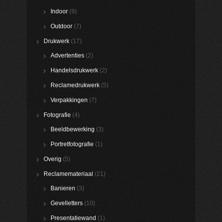
Indoor
(9)
Outdoor
(7)
Drukwerk
(17)
Advertenties
(2)
Handelsdrukwerk
(2)
Reclamedrukwerk
(5)
Verpakkingen
(7)
Fotografie
(4)
Beeldbewerking
(3)
Portretfotografie
(1)
Overig
(5)
Reclamemateriaal
(21)
Banieren
(3)
Gevelletters
(10)
Presentatiewand
(1)