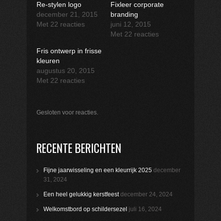
Re-stylen logo
Fixleer corporate
december 21, 2015
branding
Met 22 reacties
juni 12, 2015
Met 22 reacties
Fris ontwerp in frisse
kleuren
augustus 20, 2015
Met 22 reacties
Gesloten voor reacties.
RECENTE BERICHTEN
Fijne jaarwisseling en een kleurrijk 2025
december
31, 2024
Een heel gelukkig kerstfeest
december 24, 2024
Welkomstbord op schildersezel
juli 16, 2024