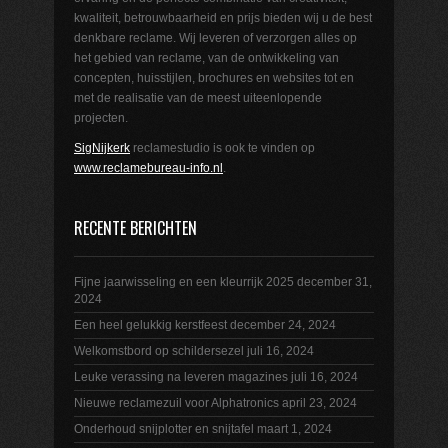
kwaliteit, betrouwbaarheid en prijs bieden wij u de best
denkbare reclame. Wij leveren of verzorgen alles op
het gebied van reclame, van de ontwikkeling van
concepten, huisstijlen, brochures en websites tot en
met de realisatie van de meest uiteenlopende
projecten.
SigNijkerk
reclamestudio is ook te vinden op
www.reclamebureau-info.nl
.
RECENTE BERICHTEN
Fijne jaarwisseling en een kleurrijk 2025
december 31,
2024
Een heel gelukkig kerstfeest
december 24, 2024
Welkomstbord op schildersezel
juli 16, 2024
Leuke verassing na leveren magazines
juli 16, 2024
Nieuwe reclamezuil voor Alphatronics
april 23, 2024
Onderhoud snijplotter en snijtafel
maart 1, 2024