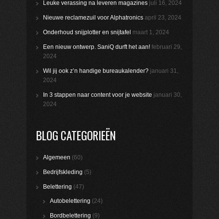
Leuke verassing na leveren magazines
juli 16, 2024
Nieuwe reclamezuil voor Alphatronics
april 23, 2024
Onderhoud snijplotter en snijtafel
maart 1, 2024
Een nieuw ontwerp. SaniQ durft het aan!
februari 29,
2024
Wil jij ook z’n handige bureaukalender?
januari 31,
2024
In 3 stappen naar content voor je website
januari 30,
2024
BLOG CATEGORIEËN
Algemeen
(60)
Bedrijfskleding
(5)
Belettering
(47)
Autobelettering
(24)
Bordbelettering
(9)