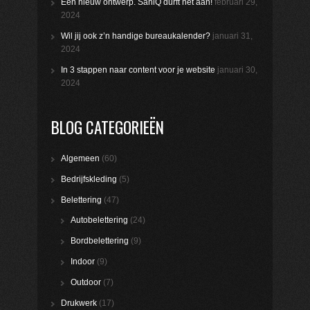
Een nieuw ontwerp. SaniQ durft het aan!
februari 29,
2024
Wil jij ook z’n handige bureaukalender?
januari 31,
2024
In 3 stappen naar content voor je website
januari 30,
2024
BLOG CATEGORIEËN
Algemeen
(60)
Bedrijfskleding
(5)
Belettering
(47)
Autobelettering
(24)
Bordbelettering
(9)
Indoor
(9)
Outdoor
(7)
Drukwerk
(17)