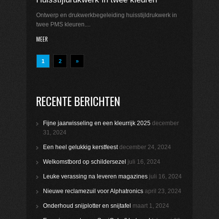
Ontwerp en drukwerkbegeleiding huisstijldrukwerk in
twee PMS kleuren....
MEER
1
2
»
RECENTE BERICHTEN
Fijne jaarwisseling en een kleurrijk 2025
december
31, 2024
Een heel gelukkig kerstfeest
december 24, 2024
Welkomstbord op schildersezel
juli 16, 2024
Leuke verassing na leveren magazines
juli 16, 2024
Nieuwe reclamezuil voor Alphatronics
april 23, 2024
Onderhoud snijplotter en snijtafel
maart 1, 2024