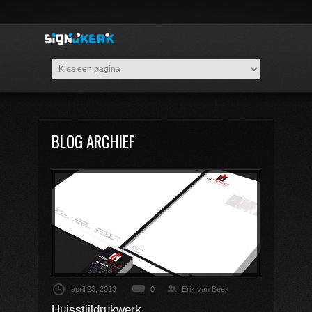
BLOG ARCHIEF
april 23, 2013
0
Erik van Beek
Huisstijldrukwerk