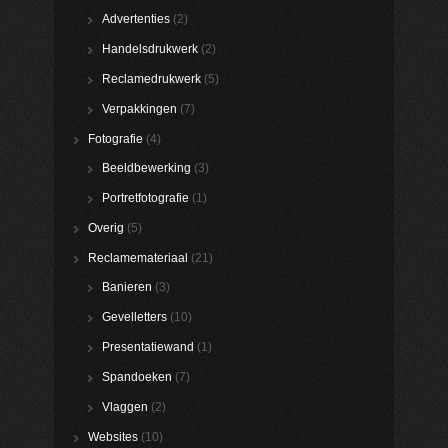
Advertenties
(2)
Handelsdrukwerk
(2)
Reclamedrukwerk
(5)
Verpakkingen
(7)
Fotografie
(4)
Beeldbewerking
(3)
Portretfotografie
(1)
Overig
(5)
Reclamemateriaal
(21)
Banieren
(3)
Gevelletters
(10)
Presentatiewand
(1)
Spandoeken
(7)
Vlaggen
(2)
Websites
(10)