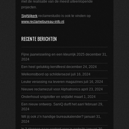
met de realisatie van de meest uiteenlopende
projecten.
SigNijkerk
reclamestudio is ook te vinden op
www.reclamebureau-info.nl
.
RECENTE BERICHTEN
Fijne jaarwisseling en een kleurrijk 2025
december 31,
2024
Een heel gelukkig kerstfeest
december 24, 2024
Welkomstbord op schildersezel
juli 16, 2024
Leuke verassing na leveren magazines
juli 16, 2024
Nieuwe reclamezuil voor Alphatronics
april 23, 2024
Onderhoud snijplotter en snijtafel
maart 1, 2024
Een nieuw ontwerp. SaniQ durft het aan!
februari 29,
2024
Wil jij ook z’n handige bureaukalender?
januari 31,
2024