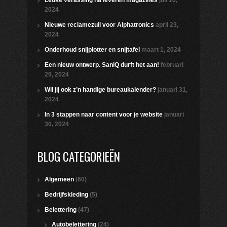
Leuke verassing na leveren magazines
juli 16,
2024
Nieuwe reclamezuil voor Alphatronics
april 23,
2024
Onderhoud snijplotter en snijtafel
maart 1, 2024
Een nieuw ontwerp. SaniQ durft het aan!
februari
29, 2024
Wil jij ook z’n handige bureaukalender?
januari 31,
2024
In 3 stappen naar content voor je website
januari
30, 2024
BLOG CATEGORIEËN
Algemeen
(60)
Bedrijfskleding
(5)
Belettering
(47)
Autobelettering
(24)