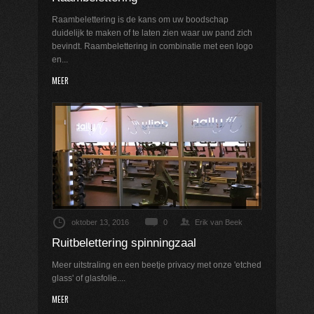
Raambelettering is de kans om uw
boodschap
duidelijk te maken of te laten zien waar uw pand zich
bevindt. Raambelettering in combinatie met een
logo
en...
MEER
oktober 13, 2016
0
Erik van Beek
Ruitbelettering spinningzaal
Meer uitstraling en een beetje privacy met onze 'etched
glass' of glasfolie....
MEER