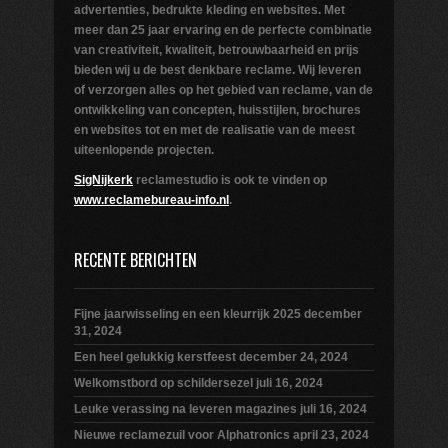
advertenties, bedrukte kleding en websites. Met
meer dan 25 jaar ervaring en de perfecte combinatie
van creativiteit, kwaliteit, betrouwbaarheid en prijs
bieden wij u de best denkbare reclame. Wij leveren
of verzorgen alles op het gebied van reclame, van de
ontwikkeling van concepten, huisstijlen, brochures
en websites tot en met de realisatie van de meest
uiteenlopende projecten.
SigNijkerk
reclamestudio is ook te vinden op
www.reclamebureau-info.nl
.
RECENTE BERICHTEN
Fijne jaarwisseling en een kleurrijk 2025
december
31, 2024
Een heel gelukkig kerstfeest
december 24, 2024
Welkomstbord op schildersezel
juli 16, 2024
Leuke verassing na leveren magazines
juli 16, 2024
Nieuwe reclamezuil voor Alphatronics
april 23, 2024