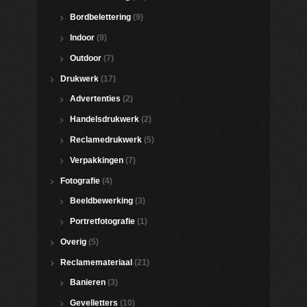
Bordbelettering
(9)
Indoor
(9)
Outdoor
(7)
Drukwerk
(17)
Advertenties
(2)
Handelsdrukwerk
(2)
Reclamedrukwerk
(5)
Verpakkingen
(7)
Fotografie
(4)
Beeldbewerking
(3)
Portretfotografie
(1)
Overig
(5)
Reclamemateriaal
(21)
Banieren
(3)
Gevelletters
(10)