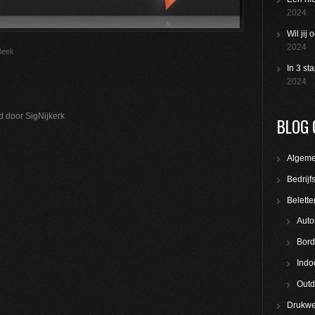
2024
Wil jij
2024
Beek
In 3 st
2024
d door SigNijkerk
BLOG 
Algem
Bedrijf
Belette
Auto
Bord
Indo
Outd
Drukwe