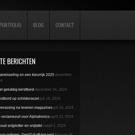
PORTFOLIO
BLOG
CONTACT
TE BERICHTEN
aarwisseling en een kleurrijk 2025
december
24
l gelukkig kerstfeest
december 24, 2024
stbord op schildersezel
juli 16, 2024
verassing na leveren magazines
juli 16, 2024
reclamezuil voor Alphatronics
april 23, 2024
ud snijplotter en snijtafel
maart 1, 2024
uw ontwerp. SaniQ durft het aan!
februari 29,