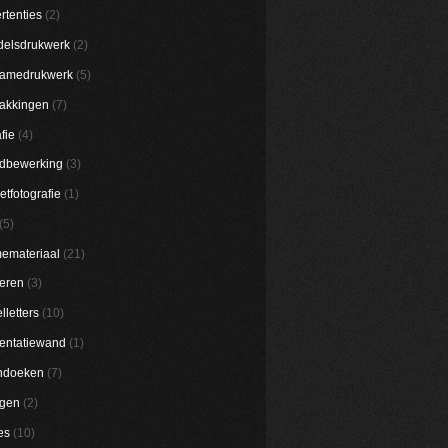
rtenties
(2)
elsdrukwerk
(2)
lamedrukwerk
(5)
akkingen
(7)
fie
(4)
dbewerking
(3)
etfotografie
(1)
(5)
emateriaal
(21)
eren
(3)
lletters
(10)
entatiewand
(1)
ndoeken
(7)
ggen
(2)
es
(10)