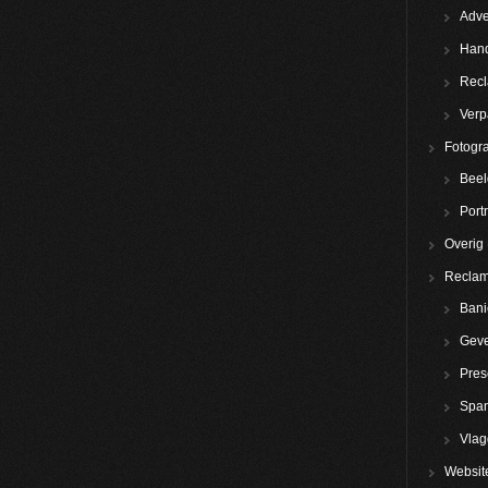
Adve
Hand
Rec
Verp
Fotogra
Beel
Portr
Overig
Reclam
Bani
Geve
Pres
Spa
Vla
Websit