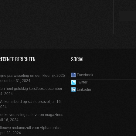
RECENTE BERICHTEN
SOCIAL
Facebook
ijne jaarwisseling en een kleurrijk 2025
december 31, 2024
Twitter
en heel gelukkig kerstfeest
december
Linkedin
4, 2024
elkomstbord op schildersezel
juli 16,
2024
euke verassing na leveren magazines
uli 16, 2024
ieuwe reclamezuil voor Alphatronics
pril 23, 2024