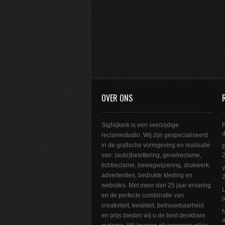
OVER ONS
SigNijkerk is een veelzijdige
F
reclamestudio. Wij zijn gespecialiseerd
in de grafische vormgeving en realisatie
E
van: (auto)belettering, gevelreclame,
2
lichtreclame, bewegwijzering, drukwerk,
W
advertenties, bedrukte kleding en
websites. Met meer dan 25 jaar ervaring
L
en de perfecte combinatie van
j
creativiteit, kwaliteit, betrouwbaarheid
N
en prijs bieden wij u de best denkbare
a