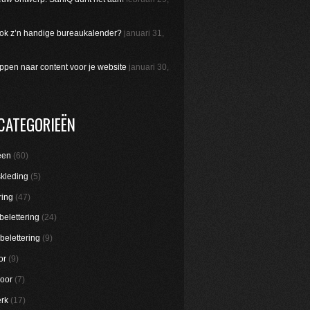
 ook z’n handige bureaukalender?
januari 31,
appen naar content voor je website
januari 30,
CATEGORIEËN
een
(60)
skleding
(5)
ring
(47)
belettering
(24)
belettering
(9)
or
(9)
oor
(7)
rk
(17)