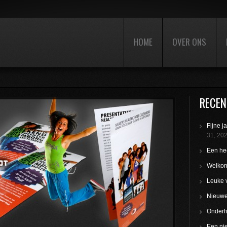
HOME
OVER ONS
RECEN
Fijne j
31, 20
Een hee
Welkom
Leuke 
Nieuwe 
Onderho
Een nie