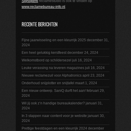
SigNijkerk
reclamestudio is ook te vinden op
www.reclamebureau-info.nl
.
RECENTE BERICHTEN
Fijne jaarwisseling en een kleurrijk 2025
december 31,
2024
Een heel gelukkig kerstfeest
december 24, 2024
Welkomstbord op schildersezel
juli 16, 2024
Leuke verassing na leveren magazines
juli 16, 2024
Nieuwe reclamezuil voor Alphatronics
april 23, 2024
Onderhoud snijplotter en snijtafel
maart 1, 2024
Een nieuw ontwerp. SaniQ durft het aan!
februari 29,
2024
Wil jij ook z’n handige bureaukalender?
januari 31,
2024
In 3 stappen naar content voor je website
januari 30,
2024
Prettige feestdagen en een kleurrijk 2024
december