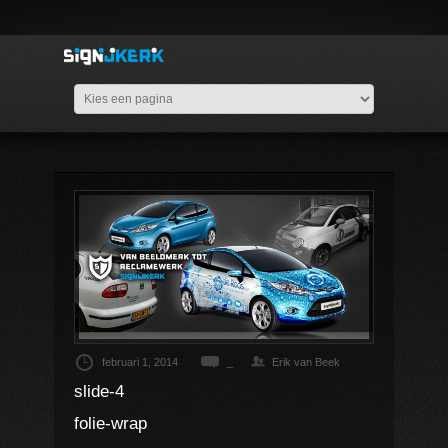
februari 1, 2014
_
Erik van Beek
slide-4
folie-wrap