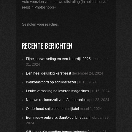
Auto voorzien van nieuwe uitstraling (in het echt en/of
eerst in Photoshop®)
Gesloten voor reacties.
RECENTE BERICHTEN
Fijne jaarwisseling en een kleurrijk 2025
december
31, 2024
Een heel gelukkig kerstfeest
december 24, 2024
Welkomstbord op schildersezel
juli 16, 2024
Leuke verassing na leveren magazines
juli 16, 2024
Nieuwe reclamezuil voor Alphatronics
april 23, 2024
Onderhoud snijplotter en snijtafel
maart 1, 2024
Een nieuw ontwerp. SaniQ durft het aan!
februari 29,
2024
Wil jij ook z’n handige bureaukalender?
januari 31,