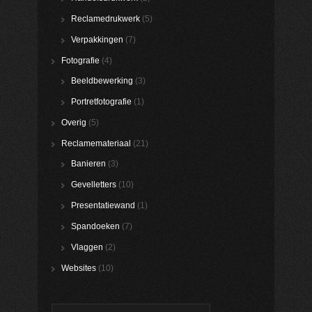
Reclamedrukwerk
(5)
Verpakkingen
(7)
Fotografie
(4)
Beeldbewerking
(3)
Portretfotografie
(1)
Overig
(5)
Reclamemateriaal
(21)
Banieren
(3)
Gevelletters
(10)
Presentatiewand
(1)
Spandoeken
(7)
Vlaggen
(2)
Websites
(10)