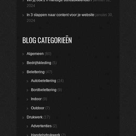
2024
In 3 stappen naar content voor je website
januari 30,
2024
BLOG CATEGORIEËN
Algemeen
(60)
Bedrijfskleding
(5)
Belettering
(47)
Autobelettering
(24)
Bordbelettering
(9)
Indoor
(9)
Outdoor
(7)
Drukwerk
(17)
Advertenties
(2)
Handelsdrukwerk
(2)