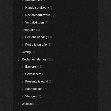
Advertenties
(2)
Handelsdrukwerk
(2)
Reclamedrukwerk
(5)
Verpakkingen
(7)
Fotografie
(4)
Beeldbewerking
(3)
Portretfotografie
(1)
Overig
(5)
Reclamemateriaal
(21)
Banieren
(3)
Gevelletters
(10)
Presentatiewand
(1)
Spandoeken
(7)
Vlaggen
(2)
Websites
(10)