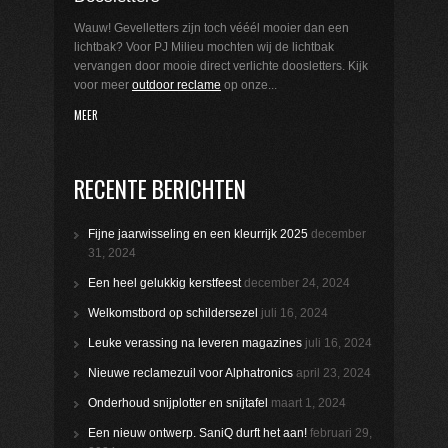
Wauw! Gevelletters zijn toch vééél mooier dan een
lichtbak? Voor PJ Milieu mochten wij de lichtbak
vervangen door mooie direct verlichte doosletters. Kijk
voor meer
outdoor reclame
op onze...
MEER
RECENTE BERICHTEN
Fijne jaarwisseling en een kleurrijk 2025
december
31, 2024
Een heel gelukkig kerstfeest
december 24, 2024
Welkomstbord op schildersezel
juli 16, 2024
Leuke verassing na leveren magazines
juli 16, 2024
Nieuwe reclamezuil voor Alphatronics
april 23, 2024
Onderhoud snijplotter en snijtafel
maart 1, 2024
Een nieuw ontwerp. SaniQ durft het aan!
februari 29,