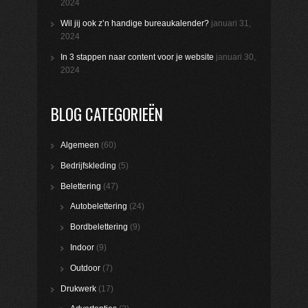
2024
Wil jij ook z’n handige bureaukalender?
januari 31,
2024
In 3 stappen naar content voor je website
januari 30,
2024
BLOG CATEGORIEËN
Algemeen
(60)
Bedrijfskleding
(5)
Belettering
(47)
Autobelettering
(24)
Bordbelettering
(9)
Indoor
(9)
Outdoor
(7)
Drukwerk
(17)