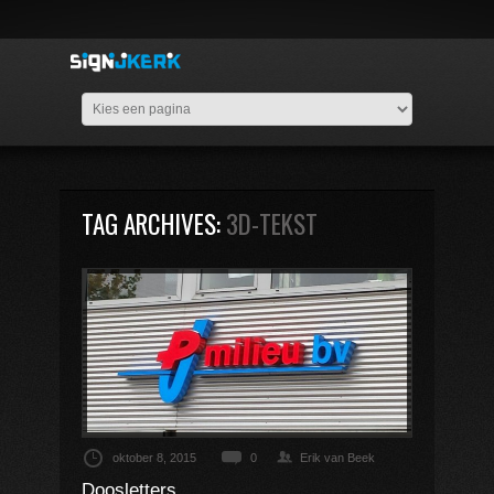
TAG ARCHIVES:
3D-TEKST
oktober 8, 2015
0
Erik van Beek
Doosletters