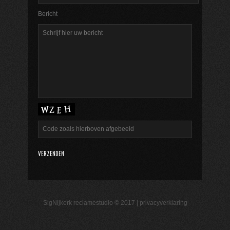
Bericht
SigNijkerk reclamestudio © 2017 |
privacyverklaring