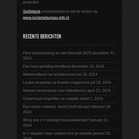
projecten.
SigNijkerk
reclamestudio is ook te vinden op
www.reclamebureau-info.nl
.
RECENTE BERICHTEN
Fijne jaarwisseling en een kleurrijk 2025
december 31,
2024
Een heel gelukkig kerstfeest
december 24, 2024
Welkomstbord op schildersezel
juli 16, 2024
Leuke verassing na leveren magazines
juli 16, 2024
Nieuwe reclamezuil voor Alphatronics
april 23, 2024
Onderhoud snijplotter en snijtafel
maart 1, 2024
Een nieuw ontwerp. SaniQ durft het aan!
februari 29,
2024
Wil jij ook z’n handige bureaukalender?
januari 31,
2024
In 3 stappen naar content voor je website
januari 30,
2024