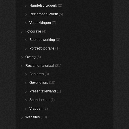
Handelsdrukwerk
(2)
Reclamedrukwerk
(5)
Verpakkingen
(7)
Fotografie
(4)
Beeldbewerking
(3)
Portretfotografie
(1)
Overig
(5)
Reclamemateriaal
(21)
Banieren
(3)
Gevelletters
(10)
Presentatiewand
(1)
Spandoeken
(7)
Vlaggen
(2)
Websites
(10)