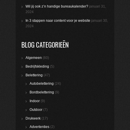
Wil jij ook z’n handige bureaukalender?
januari 31,
2024
In 3 stappen naar content voor je website
januari 30,
2024
BLOG CATEGORIEËN
Algemeen
(60)
Bedrijfskleding
(5)
Belettering
(47)
Autobelettering
(24)
Bordbelettering
(9)
Indoor
(9)
Outdoor
(7)
Drukwerk
(17)
Advertenties
(2)