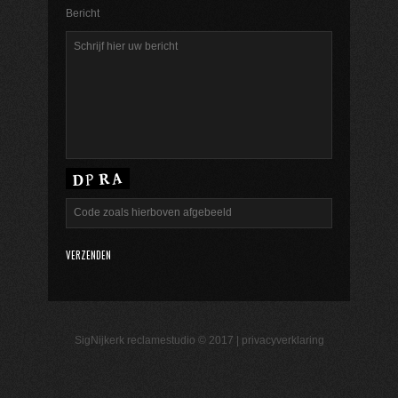
Bericht
SigNijkerk reclamestudio © 2017 |
privacyverklaring