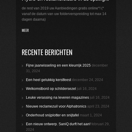
de rest van 2019 uw Aanbiedingen gratis online*! (*
vanaf de datum van uw folderverspreiding tot max 14
dagen daarna)
MEER
RECENTE BERICHTEN
Fijne jaarwisseling en een kleurrijk 2025
december
31, 2024
Een heel gelukkig kerstfeest
december 24, 2024
Welkomstbord op schildersezel
juli 16, 2024
Leuke verassing na leveren magazines
juli 16, 2024
Nieuwe reclamezuil voor Alphatronics
april 23, 2024
Onderhoud snijplotter en snijtafel
maart 1, 2024
Een nieuw ontwerp. SaniQ durft het aan!
februari 29,
2024