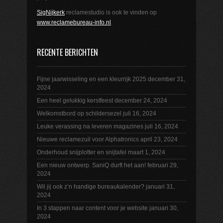
SigNijkerk
reclamestudio is ook te vinden op
www.reclamebureau-info.nl
.
RECENTE BERICHTEN
Fijne jaarwisseling en een kleurrijk 2025
december 31,
2024
Een heel gelukkig kerstfeest
december 24, 2024
Welkomstbord op schildersezel
juli 16, 2024
Leuke verassing na leveren magazines
juli 16, 2024
Nieuwe reclamezuil voor Alphatronics
april 23, 2024
Onderhoud snijplotter en snijtafel
maart 1, 2024
Een nieuw ontwerp. SaniQ durft het aan!
februari 29,
2024
Wil jij ook z’n handige bureaukalender?
januari 31,
2024
In 3 stappen naar content voor je website
januari 30,
2024