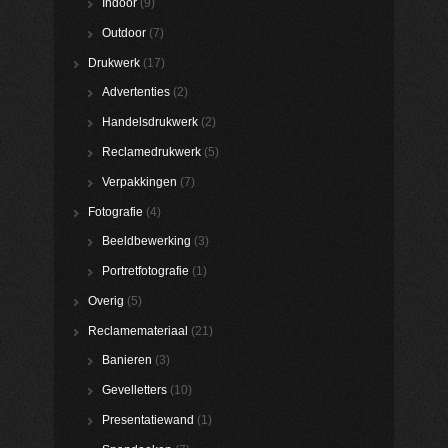
Indoor
(9)
Outdoor
(7)
Drukwerk
(17)
Advertenties
(2)
Handelsdrukwerk
(2)
Reclamedrukwerk
(5)
Verpakkingen
(7)
Fotografie
(4)
Beeldbewerking
(3)
Portretfotografie
(1)
Overig
(5)
Reclamemateriaal
(21)
Banieren
(3)
Gevelletters
(10)
Presentatiewand
(1)