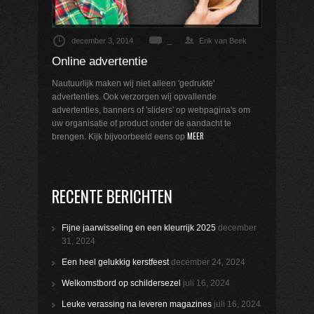
december 3, 2014
_
Erik van Beek
Online advertentie
Nautuurlijk maken wij niet alleen 'gedrukte'
advertenties. Ook verzorgen wij opvallende
advertenties, banners of 'sliders' op webpagina's om
uw organisatie of product onder de aandacht te
MEER
brengen. Kijk bijvoorbeeld eens op
RECENTE BERICHTEN
Fijne jaarwisseling en een kleurrijk 2025
december
31, 2024
Een heel gelukkig kerstfeest
december 24, 2024
Welkomstbord op schildersezel
juli 16, 2024
Leuke verassing na leveren magazines
juli 16, 2024