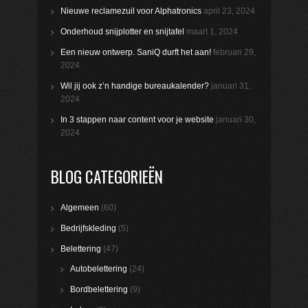
Nieuwe reclamezuil voor Alphatronics
april 23, 2024
Onderhoud snijplotter en snijtafel
maart 1, 2024
Een nieuw ontwerp. SaniQ durft het aan!
februari 29,
2024
Wil jij ook z’n handige bureaukalender?
januari 31,
2024
In 3 stappen naar content voor je website
januari 30,
2024
BLOG CATEGORIEËN
Algemeen
(60)
Bedrijfskleding
(5)
Belettering
(47)
Autobelettering
(24)
Bordbelettering
(9)