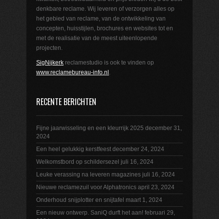
denkbare reclame. Wij leveren of verzorgen alles op
het gebied van reclame, van de ontwikkeling van
concepten, huisstijlen, brochures en websites tot en
met de realisatie van de meest uiteenlopende
projecten.
SigNijkerk
reclamestudio is ook te vinden op
www.reclamebureau-info.nl
.
RECENTE BERICHTEN
Fijne jaarwisseling en een kleurrijk 2025
december 31,
2024
Een heel gelukkig kerstfeest
december 24, 2024
Welkomstbord op schildersezel
juli 16, 2024
Leuke verassing na leveren magazines
juli 16, 2024
Nieuwe reclamezuil voor Alphatronics
april 23, 2024
Onderhoud snijplotter en snijtafel
maart 1, 2024
Een nieuw ontwerp. SaniQ durft het aan!
februari 29,