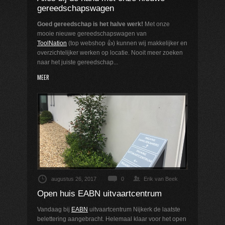
gereedschapswagen
Goed gereedschap is het halve werk!
Met onze
mooie nieuwe gereedschapswagen van
ToolNation
(top webshop 👍) kunnen wij makkelijker en
overzichtelijker werken op locatie. Nooit meer zoeken
naar het juiste gereedschap...
MEER
augustus 26, 2017
0
Erik van Beek
Open huis EABN uitvaartcentrum
Vandaag bij
EABN
uitvaartcentrum Nijkerk de laatste
belettering aangebracht. Helemaal klaar voor het open