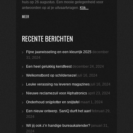
huis op 26 augustus. Een mooie gelegenheid voor
antwoorden op al je uitvaartvragen.
Klik...
MEER
RECENTE BERICHTEN
Fijne jaarwisseling en een kleurrijk 2025
december
31, 2024
Een heel gelukkig kerstfeest
december 24, 2024
Welkomstbord op schildersezel
juli 16, 2024
Leuke verassing na leveren magazines
juli 16, 2024
Nieuwe reclamezuil voor Alphatronics
april 23, 2024
Onderhoud snijplotter en snijtafel
maart 1, 2024
Een nieuw ontwerp. SaniQ durft het aan!
februari 29,
2024
Wil jij ook z’n handige bureaukalender?
januari 31,
2024