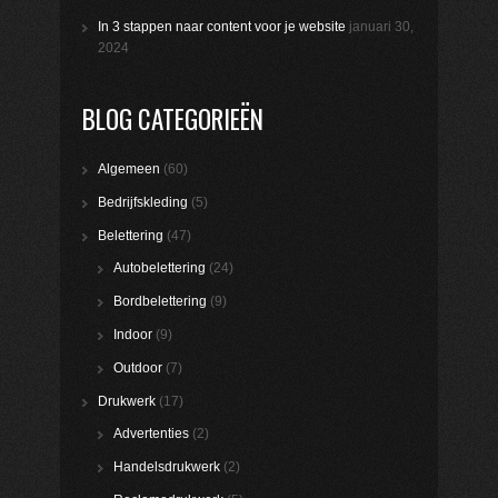
In 3 stappen naar content voor je website
januari 30,
2024
BLOG CATEGORIEËN
Algemeen
(60)
Bedrijfskleding
(5)
Belettering
(47)
Autobelettering
(24)
Bordbelettering
(9)
Indoor
(9)
Outdoor
(7)
Drukwerk
(17)
Advertenties
(2)
Handelsdrukwerk
(2)