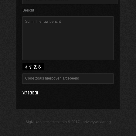
Bericht
SigNijkerk reclamestudio © 2017 |
privacyverklaring