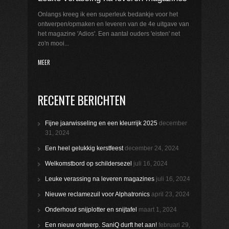
Onlangs kreeg ik een superleuk bedankje voor het
ontwerpen/opmaken en leveren van de 4e uitgave van
het magazine 'Adios'. Een aantal ouders 'eisten' net
zo'n mooi...
MEER
RECENTE BERICHTEN
Fijne jaarwisseling en een kleurrijk 2025
december
31, 2024
Een heel gelukkig kerstfeest
december 24, 2024
Welkomstbord op schildersezel
juli 16, 2024
Leuke verassing na leveren magazines
juli 16, 2024
Nieuwe reclamezuil voor Alphatronics
april 23, 2024
Onderhoud snijplotter en snijtafel
maart 1, 2024
Een nieuw ontwerp. SaniQ durft het aan!
februari 29,