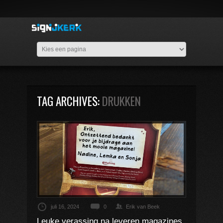
TAG ARCHIVES:
DRUKKEN
juli 16, 2024
0
Erik van Beek
Leuke verassing na leveren magazines