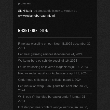
projecten.
SigNijkerk
reclamestudio is ook te vinden op
www.reclamebureau-info.nl
.
RECENTE BERICHTEN
Fijne jaarwisseling en een kleurrijk 2025
december 31,
2024
Een heel gelukkig kerstfeest
december 24, 2024
Welkomstbord op schildersezel
juli 16, 2024
Leuke verassing na leveren magazines
juli 16, 2024
Nieuwe reclamezuil voor Alphatronics
april 23, 2024
Onderhoud snijplotter en snijtafel
maart 1, 2024
Een nieuw ontwerp. SaniQ durft het aan!
februari 29,
2024
Wil jij ook z’n handige bureaukalender?
januari 31,
2024
In 3 stappen naar content voor je website
januari 30,