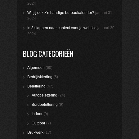
2024
Wil jij ook z’n handige bureaukalender?
januari 31,
2024
In 3 stappen naar content voor je website
januari 30,
2024
BLOG CATEGORIEËN
Algemeen
(60)
Bedrijfskleding
(5)
Belettering
(47)
Autobelettering
(24)
Bordbelettering
(9)
Indoor
(9)
Outdoor
(7)
Drukwerk
(17)