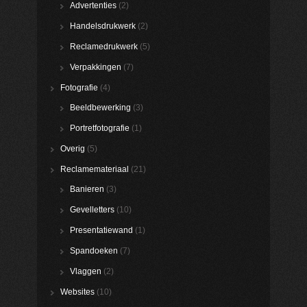
Advertenties
(2)
Handelsdrukwerk
(2)
Reclamedrukwerk
(5)
Verpakkingen
(7)
Fotografie
(4)
Beeldbewerking
(3)
Portretfotografie
(1)
Overig
(5)
Reclamemateriaal
(21)
Banieren
(3)
Gevelletters
(10)
Presentatiewand
(1)
Spandoeken
(7)
Vlaggen
(2)
Websites
(10)