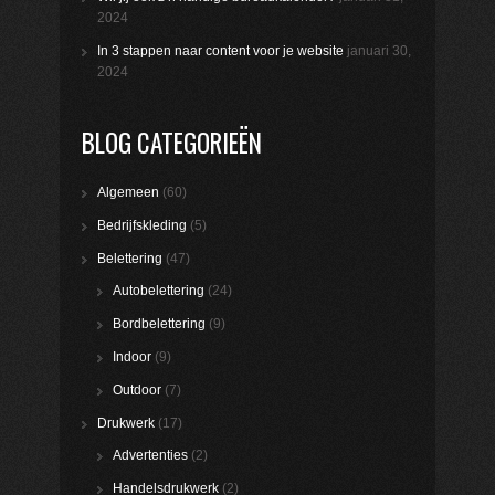
2024
In 3 stappen naar content voor je website
januari 30,
2024
BLOG CATEGORIEËN
Algemeen
(60)
Bedrijfskleding
(5)
Belettering
(47)
Autobelettering
(24)
Bordbelettering
(9)
Indoor
(9)
Outdoor
(7)
Drukwerk
(17)
Advertenties
(2)
Handelsdrukwerk
(2)