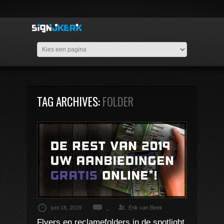
TAG ARCHIVES:
FOLDER
juni 18, 2019
_
Erik van Beek
Flyers en reclamefolders in de spotlight