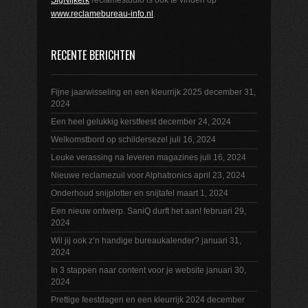
SigNijkerk
reclamestudio is ook te vinden op
www.reclamebureau-info.nl
.
RECENTE BERICHTEN
Fijne jaarwisseling en een kleurrijk 2025
december 31,
2024
Een heel gelukkig kerstfeest
december 24, 2024
Welkomstbord op schildersezel
juli 16, 2024
Leuke verassing na leveren magazines
juli 16, 2024
Nieuwe reclamezuil voor Alphatronics
april 23, 2024
Onderhoud snijplotter en snijtafel
maart 1, 2024
Een nieuw ontwerp. SaniQ durft het aan!
februari 29,
2024
Wil jij ook z’n handige bureaukalender?
januari 31,
2024
In 3 stappen naar content voor je website
januari 30,
2024
Prettige feestdagen en een kleurrijk 2024
december