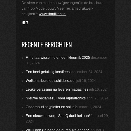
De sfeer van modelbouw 'gevangen' in de brochure
van 'Top Modelbouw'. Meer reclamedrukwerk
bekijken?:
www.signijkerk.nl
...
MEER
RECENTE BERICHTEN
Fijne jaarwisseling en een kleurrijk 2025
december
31, 2024
Een heel gelukkig kerstfeest
december 24, 2024
Welkomstbord op schildersezel
juli 16, 2024
Leuke verassing na leveren magazines
juli 16, 2024
Nieuwe reclamezuil voor Alphatronics
april 23, 2024
Onderhoud snijplotter en snijtafel
maart 1, 2024
Een nieuw ontwerp. SaniQ durft het aan!
februari 29,
2024
Wil jij ook z’n handige bureaukalender?
januari 31,