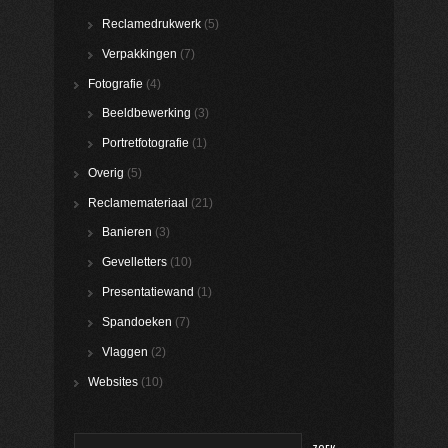
Reclamedrukwerk
(5)
Verpakkingen
(7)
Fotografie
(4)
Beeldbewerking
(3)
Portretfotografie
(1)
Overig
(5)
Reclamemateriaal
(21)
Banieren
(3)
Gevelletters
(10)
Presentatiewand
(1)
Spandoeken
(7)
Vlaggen
(2)
Websites
(10)