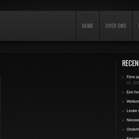
HOME
OVER ONS
RECEN
Fijne j
31, 20
Een hee
Welkom
Leuke 
Nieuwe 
Onderho
Een nie