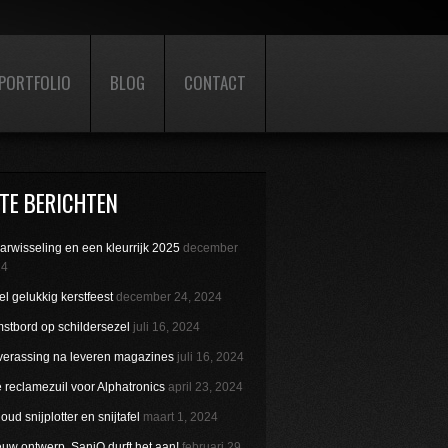
PORTFOLIO
BLOG
CONTACT
TE BERICHTEN
aarwisseling en een kleurrijk 2025
december
24
l gelukkig kerstfeest
december 24, 2024
stbord op schildersezel
juli 16, 2024
verassing na leveren magazines
juli 16, 2024
reclamezuil voor Alphatronics
april 23, 2024
ud snijplotter en snijtafel
maart 1, 2024
uw ontwerp. SaniQ durft het aan!
februari 29,