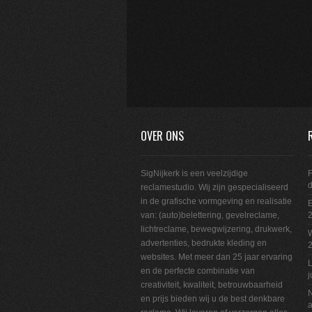
OVER ONS
SigNijkerk is een veelzijdige
F
reclamestudio. Wij zijn gespecialiseerd
in de grafische vormgeving en realisatie
E
van: (auto)belettering, gevelreclame,
2
lichtreclame, bewegwijzering, drukwerk,
W
advertenties, bedrukte kleding en
websites. Met meer dan 25 jaar ervaring
L
en de perfecte combinatie van
j
creativiteit, kwaliteit, betrouwbaarheid
N
en prijs bieden wij u de best denkbare
a