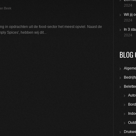
2024
van Beek
Wil jij
2024
ng in opdrachten uit de food-sector het meest opviel. Naast de
In 3 st
ly Spices', hebben wij dit...
2024
BLOG 
Algem
Bedrijf
Belette
Auto
Bord
Indo
Outd
Drukwe