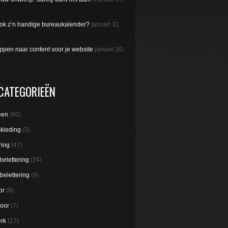
 ook z’n handige bureaukalender?
januari 31,
appen naar content voor je website
januari 30,
CATEGORIEËN
een
(60)
skleding
(5)
ring
(47)
belettering
(24)
belettering
(9)
or
(9)
oor
(7)
rk
(17)