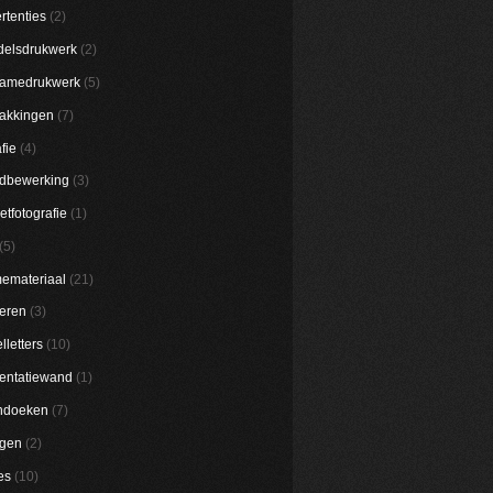
rtenties
(2)
elsdrukwerk
(2)
lamedrukwerk
(5)
akkingen
(7)
fie
(4)
dbewerking
(3)
etfotografie
(1)
(5)
emateriaal
(21)
eren
(3)
lletters
(10)
entatiewand
(1)
ndoeken
(7)
ggen
(2)
es
(10)