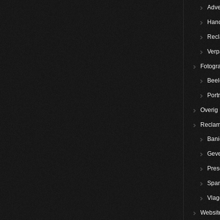
Adve
Hand
Rec
Verp
Fotogra
Beel
Portr
Overig
Reclam
Bani
Geve
Pres
Spa
Vla
Websit