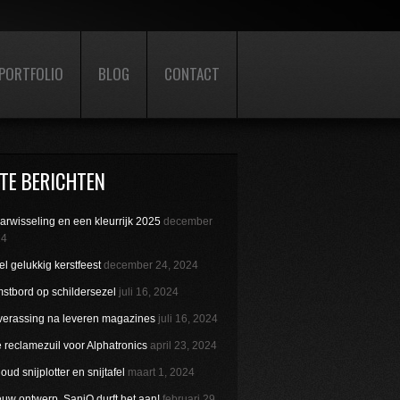
PORTFOLIO
BLOG
CONTACT
TE BERICHTEN
aarwisseling en een kleurrijk 2025
december
24
l gelukkig kerstfeest
december 24, 2024
stbord op schildersezel
juli 16, 2024
verassing na leveren magazines
juli 16, 2024
reclamezuil voor Alphatronics
april 23, 2024
ud snijplotter en snijtafel
maart 1, 2024
uw ontwerp. SaniQ durft het aan!
februari 29,