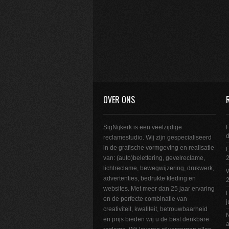
OVER ONS
SigNijkerk is een veelzijdige
F
reclamestudio. Wij zijn gespecialiseerd
in de grafische vormgeving en realisatie
E
van: (auto)belettering, gevelreclame,
2
lichtreclame, bewegwijzering, drukwerk,
W
advertenties, bedrukte kleding en
websites. Met meer dan 25 jaar ervaring
L
en de perfecte combinatie van
j
creativiteit, kwaliteit, betrouwbaarheid
N
en prijs bieden wij u de best denkbare
a