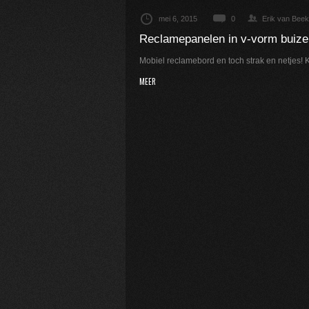
mei 6, 2015
0
Erik van Beek
Reclamepanelen in v-vorm buiz
Mobiel reclamebord en toch strak en netjes! K
MEER