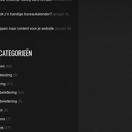
 ook z’n handige bureaukalender?
januari 31,
appen naar content voor je website
januari 30,
CATEGORIEËN
een
(60)
skleding
(5)
ring
(47)
belettering
(24)
belettering
(9)
or
(9)
oor
(7)
rk
(17)