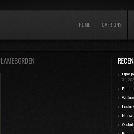
HOME
OVER ONS
ECLAMEBORDEN
RECEN
Fijne j
31, 20
Een hee
Welkom
Leuke 
Nieuwe 
Onderho
Een nie