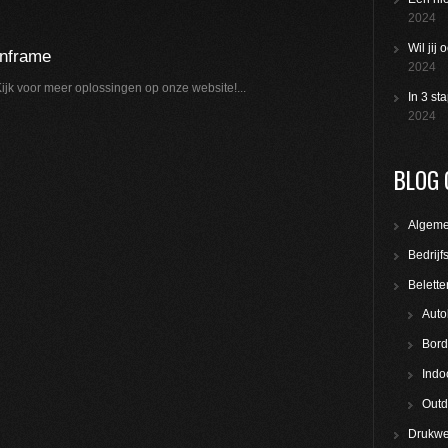
2024
Wil jij
enframe
2024
ijk voor meer oplossingen op onze website!...
In 3 st
2024
BLOG 
Algem
Bedrijf
Belette
Auto
Bord
Indo
Outd
Drukwe