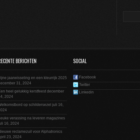
RECENTE BERICHTEN
SOCIAL
Facebook
ijne jaarwisseling en een kleurrijk 2025
december 31, 2024
Twitter
en heel gelukkig kerstfeest
december
Linkedin
4, 2024
elkomstbord op schildersezel
juli 16,
2024
euke verassing na leveren magazines
uli 16, 2024
ieuwe reclamezuil voor Alphatronics
pril 23, 2024