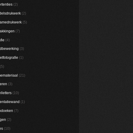
rtenties
(2)
elsdrukwerk
(2)
lamedrukwerk
(5)
akkingen
(7)
fie
(4)
dbewerking
(3)
etfotografie
(1)
(5)
emateriaal
(21)
eren
(3)
lletters
(10)
entatiewand
(1)
ndoeken
(7)
ggen
(2)
es
(10)