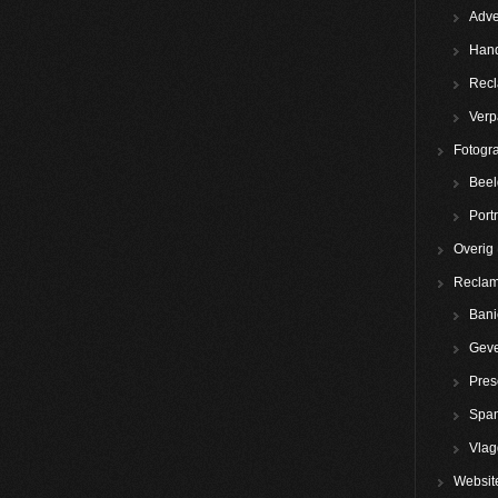
Adve
Hand
Rec
Verp
Fotogra
Beel
Portr
Overig
Reclam
Bani
Geve
Pres
Spa
Vla
Websit