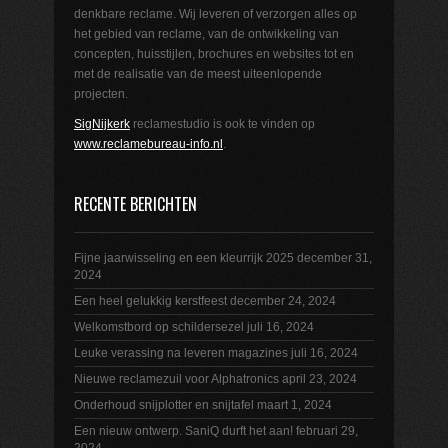
denkbare reclame. Wij leveren of verzorgen alles op
het gebied van reclame, van de ontwikkeling van
concepten, huisstijlen, brochures en websites tot en
met de realisatie van de meest uiteenlopende
projecten.
SigNijkerk
reclamestudio is ook te vinden op
www.reclamebureau-info.nl
.
RECENTE BERICHTEN
Fijne jaarwisseling en een kleurrijk 2025
december 31,
2024
Een heel gelukkig kerstfeest
december 24, 2024
Welkomstbord op schildersezel
juli 16, 2024
Leuke verassing na leveren magazines
juli 16, 2024
Nieuwe reclamezuil voor Alphatronics
april 23, 2024
Onderhoud snijplotter en snijtafel
maart 1, 2024
Een nieuw ontwerp. SaniQ durft het aan!
februari 29,