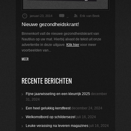
januari 23, 2014
_
Erik van Beek
Nieuwe gezondheidskrant!
Binnenkort valt de nieuwe gezondheidskrant van
Nautilus op uw mat. Hierbij alvast de tekst uit onze
advertentie in deze uitgave.
Klik hier
voor meer
voorbeelden van...
MEER
RECENTE BERICHTEN
Fijne jaarwisseling en een kleurrijk 2025
december
31, 2024
Een heel gelukkig kerstfeest
december 24, 2024
Welkomstbord op schildersezel
juli 16, 2024
Leuke verassing na leveren magazines
juli 16, 2024