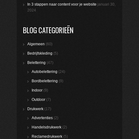
In 3 stappen naar content voor je website
januari 30,
2024
BLOG CATEGORIEËN
Algemeen
(60)
Bedrijfskleding
(5)
Belettering
(47)
Autobelettering
(24)
Bordbelettering
(9)
Indoor
(9)
Outdoor
(7)
Drukwerk
(17)
Advertenties
(2)
Handelsdrukwerk
(2)
Reclamedrukwerk
(5)