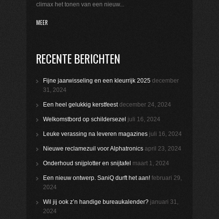
climax het tonen van een nieuw...
MEER
RECENTE BERICHTEN
Fijne jaarwisseling en een kleurrijk 2025
december
31, 2024
Een heel gelukkig kerstfeest
december 24, 2024
Welkomstbord op schildersezel
juli 16, 2024
Leuke verassing na leveren magazines
juli 16, 2024
Nieuwe reclamezuil voor Alphatronics
april 23, 2024
Onderhoud snijplotter en snijtafel
maart 1, 2024
Een nieuw ontwerp. SaniQ durft het aan!
februari 29,
2024
Wil jij ook z’n handige bureaukalender?
januari 31,
2024