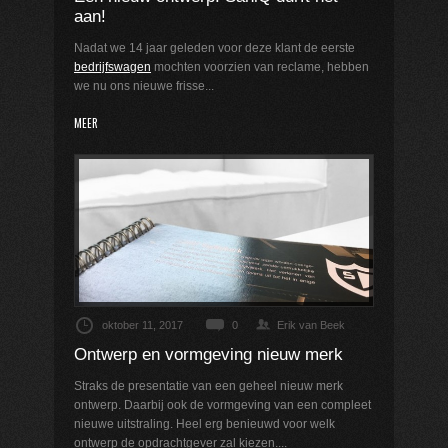
aan!
Nadat we 14 jaar geleden voor deze klant de eerste
bedrijfswag
en
mochten voorzien van reclame, hebben
we nu ons nieuwe frisse...
MEER
oktober 11, 2017
0
Erik van Beek
Ontwerp en vormgeving nieuw merk
Straks de presentatie van een geheel nieuw merk
ontwerp. Daarbij ook de vormgeving van een compleet
nieuwe uitstraling. Heel erg benieuwd voor welk
ontwerp de opdrachtgever zal kiezen....