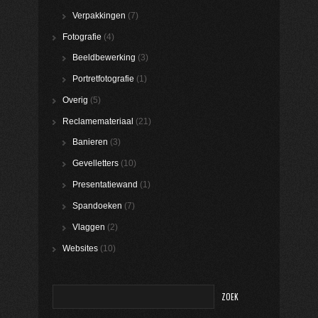
Verpakkingen
(7)
Fotografie
(4)
Beeldbewerking
(3)
Portretfotografie
(1)
Overig
(5)
Reclamemateriaal
(21)
Banieren
(3)
Gevelletters
(10)
Presentatiewand
(1)
Spandoeken
(7)
Vlaggen
(2)
Websites
(10)