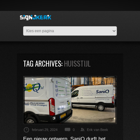
TAG ARCHIVES:
HUISSTIJL
februari 29, 2024
0
Erik van Beek
Een nieuw ontwerp. SaniQ durft het