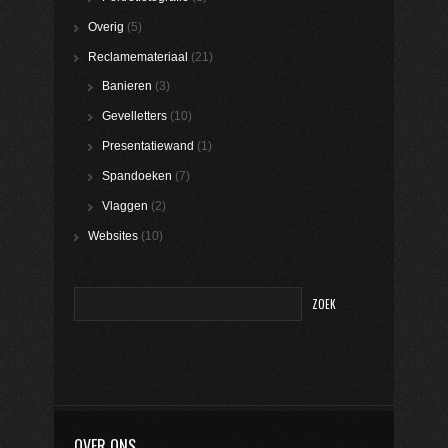
Overig
(5)
Reclamemateriaal
(21)
Banieren
(3)
Gevelletters
(10)
Presentatiewand
(1)
Spandoeken
(7)
Vlaggen
(2)
Websites
(10)
OVER ONS