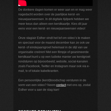
De donkere dagen komen er weer aan en er mag weer
nagedacht worden over de jaarlijkse kerst- en
nieuwjaarswensen. In dit digitale tijdperk hebben we
meer keus dan alleen een kerstkaartje. Kies dit jaar
eens voor een kerst- en nieuwjaarswensen video!
Onze stagiair Esther vindt het tof om video’s te maken
en speciaal voor de maand december kan ze ook uw
kerst- of eindejaarsgroet helemaal in de stijl van uw
organisatie creëren! Met een filmpje of geanimeerde
kerstkaart kunt u op een ludieke manier uw kerstgroet
rondsturen op bijvoorbeeld; website, social-kanalen
zoals Facebook, Twitter en Instagram maar ook via e-
mail, tv of lokale kabelkranten.
Een persoonlijke (kerst)boodschap versturen in de
vorm van een video? Neem
contact
met ons op, zodat
Esther voor u aan de slag kan!