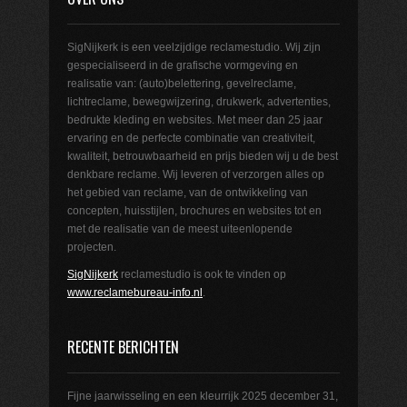
SigNijkerk is een veelzijdige reclamestudio. Wij zijn
gespecialiseerd in de grafische vormgeving en
realisatie van: (auto)belettering, gevelreclame,
lichtreclame, bewegwijzering, drukwerk, advertenties,
bedrukte kleding en websites. Met meer dan 25 jaar
ervaring en de perfecte combinatie van creativiteit,
kwaliteit, betrouwbaarheid en prijs bieden wij u de best
denkbare reclame. Wij leveren of verzorgen alles op
het gebied van reclame, van de ontwikkeling van
concepten, huisstijlen, brochures en websites tot en
met de realisatie van de meest uiteenlopende
projecten.
SigNijkerk
reclamestudio is ook te vinden op
www.reclamebureau-info.nl
.
RECENTE BERICHTEN
Fijne jaarwisseling en een kleurrijk 2025
december 31,