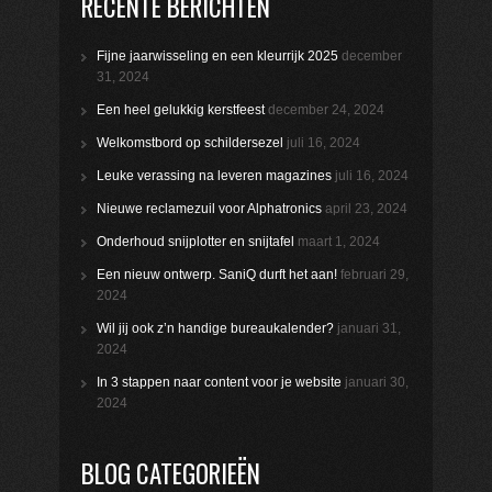
RECENTE BERICHTEN
Fijne jaarwisseling en een kleurrijk 2025
december
31, 2024
Een heel gelukkig kerstfeest
december 24, 2024
Welkomstbord op schildersezel
juli 16, 2024
Leuke verassing na leveren magazines
juli 16, 2024
Nieuwe reclamezuil voor Alphatronics
april 23, 2024
Onderhoud snijplotter en snijtafel
maart 1, 2024
Een nieuw ontwerp. SaniQ durft het aan!
februari 29,
2024
Wil jij ook z’n handige bureaukalender?
januari 31,
2024
In 3 stappen naar content voor je website
januari 30,
2024
BLOG CATEGORIEËN