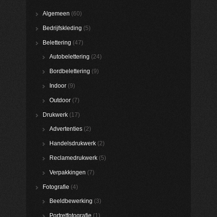
Algemeen
(60)
Bedrijfskleding
(5)
Belettering
(47)
Autobelettering
(24)
Bordbelettering
(9)
Indoor
(9)
Outdoor
(7)
Drukwerk
(17)
Advertenties
(2)
Handelsdrukwerk
(2)
Reclamedrukwerk
(5)
Verpakkingen
(7)
Fotografie
(4)
Beeldbewerking
(3)
Portretfotografie
(1)