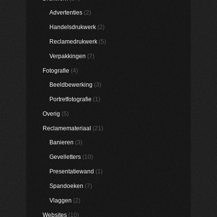
Advertenties
(2)
Handelsdrukwerk
(2)
Reclamedrukwerk
(5)
Verpakkingen
(7)
Fotografie
(4)
Beeldbewerking
(3)
Portretfotografie
(1)
Overig
(5)
Reclamemateriaal
(21)
Banieren
(3)
Gevelletters
(10)
Presentatiewand
(1)
Spandoeken
(7)
Vlaggen
(2)
Websites
(10)