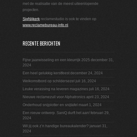
met de realisatie van de meest uiteenlopende
projecten.
SigNijkerk
reclamestudio is ook te vinden op
www.reclamebureau-info.nl
.
RECENTE BERICHTEN
Fijne jaarwisseling en een kleurrijk 2025
december 31,
2024
Een heel gelukkig kerstfeest
december 24, 2024
Welkomstbord op schildersezel
juli 16, 2024
Leuke verassing na leveren magazines
juli 16, 2024
Nieuwe reclamezuil voor Alphatronics
april 23, 2024
Onderhoud snijplotter en snijtafel
maart 1, 2024
Een nieuw ontwerp. SaniQ durft het aan!
februari 29,
2024
Wil jij ook z’n handige bureaukalender?
januari 31,
2024