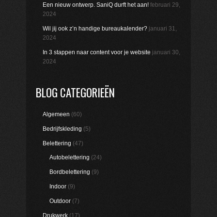
Een nieuw ontwerp. SaniQ durft het aan!
februari 29,
2024
Wil jij ook z’n handige bureaukalender?
januari 31,
2024
In 3 stappen naar content voor je website
januari 30,
2024
BLOG CATEGORIEËN
Algemeen
(60)
Bedrijfskleding
(5)
Belettering
(47)
Autobelettering
(24)
Bordbelettering
(9)
Indoor
(9)
Outdoor
(7)
Drukwerk
(17)