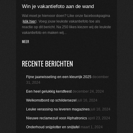
Win je vakantiefoto aan de wand
Wat moet je hiervoor doen? Like onze facebookpagina
(
klik hier
). Voeg jouw leukste vakantiefoto toe als
reactie op dit bericht. Na 250 likes kiezen wij de leukste
vakantiefoto en maken wij...
MEER
RECENTE BERICHTEN
Fijne jaarwisseling en een kleurrijk 2025
december
31, 2024
Een heel gelukkig kerstfeest
december 24, 2024
Welkomstbord op schildersezel
juli 16, 2024
Leuke verassing na leveren magazines
juli 16, 2024
Nieuwe reclamezuil voor Alphatronics
april 23, 2024
Onderhoud snijplotter en snijtafel
maart 1, 2024