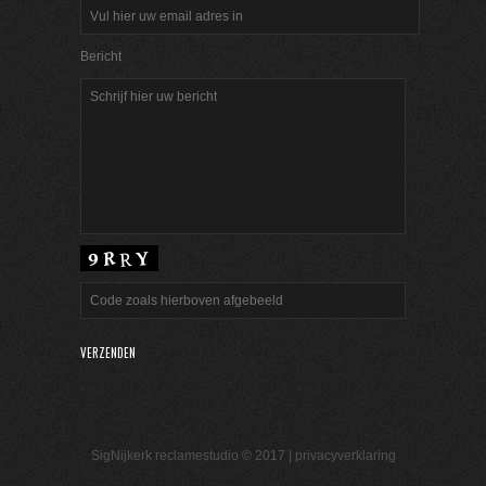
Bericht
SigNijkerk reclamestudio © 2017 |
privacyverklaring