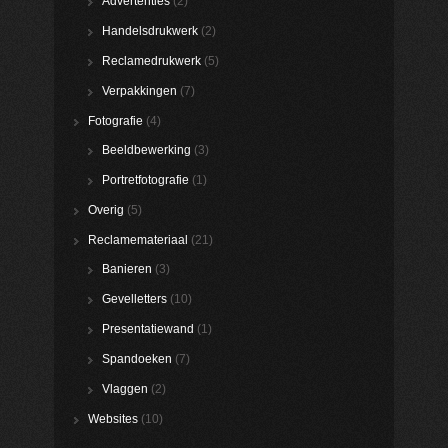
Advertenties
(2)
Handelsdrukwerk
(2)
Reclamedrukwerk
(5)
Verpakkingen
(7)
Fotografie
(4)
Beeldbewerking
(3)
Portretfotografie
(1)
Overig
(5)
Reclamemateriaal
(21)
Banieren
(3)
Gevelletters
(10)
Presentatiewand
(1)
Spandoeken
(7)
Vlaggen
(2)
Websites
(10)