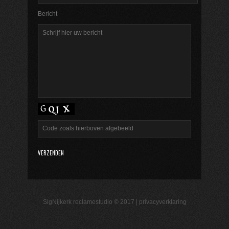
Bericht
SigNijkerk reclamestudio © 2017 |
privacyverklaring