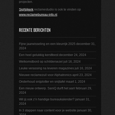
projecten.
SigNijkerk
reclamestudio is ook te vinden op
www.reclamebureau-info.nl
.
RECENTE BERICHTEN
Fijne jaarwisseling en een kleurrijk 2025
december 31,
2024
Een heel gelukkig kerstfeest
december 24, 2024
Welkomstbord op schildersezel
juli 16, 2024
Leuke verassing na leveren magazines
juli 16, 2024
Nieuwe reclamezuil voor Alphatronics
april 23, 2024
Onderhoud snijplotter en snijtafel
maart 1, 2024
Een nieuw ontwerp. SaniQ durft het aan!
februari 29,
2024
Wil jij ook z’n handige bureaukalender?
januari 31,
2024
In 3 stappen naar content voor je website
januari 30,
2024