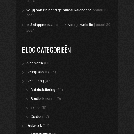
2024
Wil jij ook z’n handige bureaukalender?
januari 31,
2024
In 3 stappen naar content voor je website
januari 30,
2024
BLOG CATEGORIEËN
Algemeen
(60)
Bedrijfskleding
(5)
Belettering
(47)
Autobelettering
(24)
Bordbelettering
(9)
Indoor
(9)
Outdoor
(7)
Drukwerk
(17)