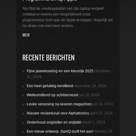
Als Olaf de voedingskabel van zijn laptop vergeet
ontstaat er ineens een mogelijkheid onze
programmeur toch aan de Apple te krijgen. Hopelijk wil
hij straks ook niet meer anders...
MEER
RECENTE BERICHTEN
Fijne jaarwisseling en een kleurrijk 2025
december
31, 2024
Een heel gelukkig kerstfeest
december 24, 2024
Welkomstbord op schildersezel
juli 16, 2024
Leuke verassing na leveren magazines
juli 16, 2024
Nieuwe reclamezuil voor Alphatronics
april 23, 2024
Onderhoud snijplotter en snijtafel
maart 1, 2024
Een nieuw ontwerp. SaniQ durft het aan!
februari 29,