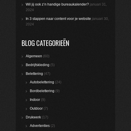
Wil jij ook z’n handige bureaukalender?
januari 31,
2024
In 3 stappen naar content voor je website
januari 30,
2024
BLOG CATEGORIEËN
Algemeen
(60)
Bedrijfskleding
(5)
Belettering
(47)
Autobelettering
(24)
Bordbelettering
(9)
Indoor
(9)
Outdoor
(7)
Drukwerk
(17)
Advertenties
(2)