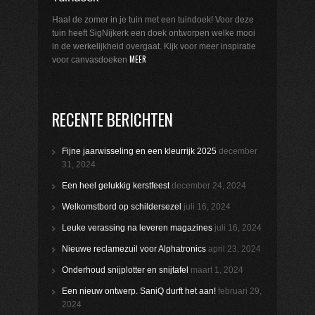
Haal de zomer in je tuin met een tuindoek! Voor deze
tuin heeft SigNijkerk een doek ontworpen welke mooi
in de werkelijkheid overgaat. Kijk voor meer inspiratie
MEER
voor canvasdoeken
RECENTE BERICHTEN
Fijne jaarwisseling en een kleurrijk 2025
december
31, 2024
Een heel gelukkig kerstfeest
december 24, 2024
Welkomstbord op schildersezel
juli 16, 2024
Leuke verassing na leveren magazines
juli 16, 2024
Nieuwe reclamezuil voor Alphatronics
april 23, 2024
Onderhoud snijplotter en snijtafel
maart 1, 2024
Een nieuw ontwerp. SaniQ durft het aan!
februari 29,
2024