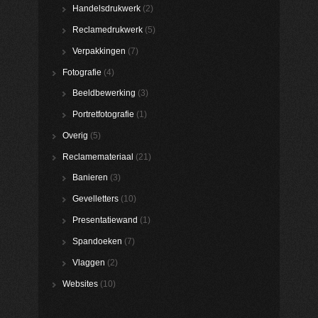
Handelsdrukwerk
(2)
Reclamedrukwerk
(5)
Verpakkingen
(7)
Fotografie
(4)
Beeldbewerking
(3)
Portretfotografie
(1)
Overig
(5)
Reclamemateriaal
(21)
Banieren
(3)
Gevelletters
(10)
Presentatiewand
(1)
Spandoeken
(7)
Vlaggen
(2)
Websites
(10)