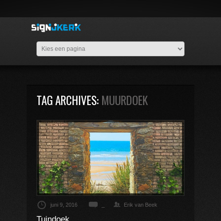
TAG ARCHIVES:
MUURDOEK
juni 9, 2016
_
Erik van Beek
Tuindoek