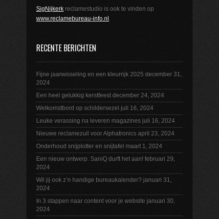
SigNijkerk
reclamestudio is ook te vinden op
www.reclamebureau-info.nl
.
RECENTE BERICHTEN
Fijne jaarwisseling en een kleurrijk 2025
december 31,
2024
Een heel gelukkig kerstfeest
december 24, 2024
Welkomstbord op schildersezel
juli 16, 2024
Leuke verassing na leveren magazines
juli 16, 2024
Nieuwe reclamezuil voor Alphatronics
april 23, 2024
Onderhoud snijplotter en snijtafel
maart 1, 2024
Een nieuw ontwerp. SaniQ durft het aan!
februari 29,
2024
Wil jij ook z’n handige bureaukalender?
januari 31,
2024
In 3 stappen naar content voor je website
januari 30,
2024