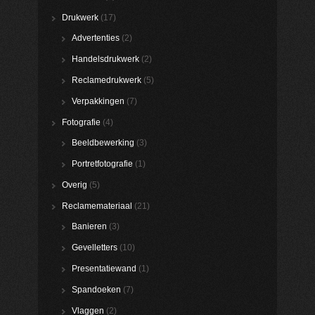
Drukwerk
(17)
Advertenties
(2)
Handelsdrukwerk
(2)
Reclamedrukwerk
(5)
Verpakkingen
(7)
Fotografie
(4)
Beeldbewerking
(3)
Portretfotografie
(1)
Overig
(5)
Reclamemateriaal
(21)
Banieren
(3)
Gevelletters
(10)
Presentatiewand
(1)
Spandoeken
(7)
Vlaggen
(2)