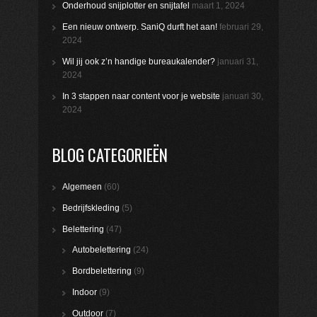
Onderhoud snijplotter en snijtafel
maart 1, 2024
Een nieuw ontwerp. SaniQ durft het aan!
februari 29,
2024
Wil jij ook z’n handige bureaukalender?
januari 31,
2024
In 3 stappen naar content voor je website
januari 30,
2024
BLOG CATEGORIEËN
Algemeen
(60)
Bedrijfskleding
(5)
Belettering
(47)
Autobelettering
(24)
Bordbelettering
(9)
Indoor
(9)
Outdoor
(7)