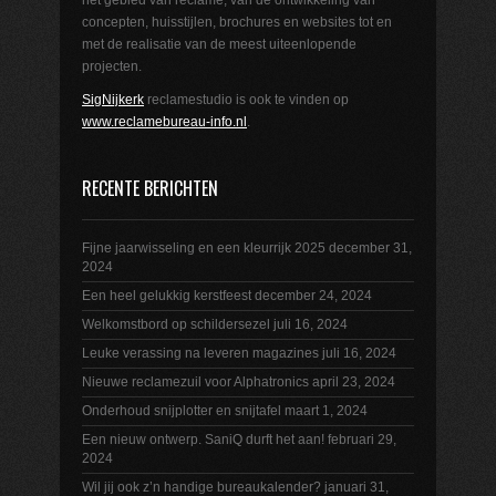
het gebied van reclame, van de ontwikkeling van
concepten, huisstijlen, brochures en websites tot en
met de realisatie van de meest uiteenlopende
projecten.
SigNijkerk
reclamestudio is ook te vinden op
www.reclamebureau-info.nl
.
RECENTE BERICHTEN
Fijne jaarwisseling en een kleurrijk 2025
december 31,
2024
Een heel gelukkig kerstfeest
december 24, 2024
Welkomstbord op schildersezel
juli 16, 2024
Leuke verassing na leveren magazines
juli 16, 2024
Nieuwe reclamezuil voor Alphatronics
april 23, 2024
Onderhoud snijplotter en snijtafel
maart 1, 2024
Een nieuw ontwerp. SaniQ durft het aan!
februari 29,
2024
Wil jij ook z’n handige bureaukalender?
januari 31,