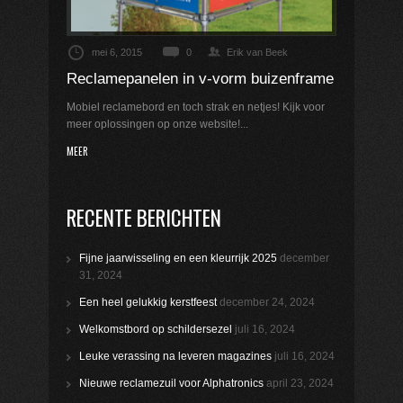
mei 6, 2015
0
Erik van Beek
Reclamepanelen in v-vorm buizenframe
Mobiel reclamebord en toch strak en netjes! Kijk voor
meer oplossingen op onze website!...
MEER
RECENTE BERICHTEN
Fijne jaarwisseling en een kleurrijk 2025
december
31, 2024
Een heel gelukkig kerstfeest
december 24, 2024
Welkomstbord op schildersezel
juli 16, 2024
Leuke verassing na leveren magazines
juli 16, 2024
Nieuwe reclamezuil voor Alphatronics
april 23, 2024