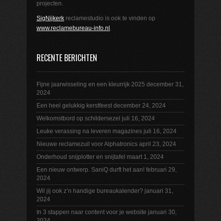
projecten.
SigNijkerk
reclamestudio is ook te vinden op
www.reclamebureau-info.nl
.
RECENTE BERICHTEN
Fijne jaarwisseling en een kleurrijk 2025
december 31,
2024
Een heel gelukkig kerstfeest
december 24, 2024
Welkomstbord op schildersezel
juli 16, 2024
Leuke verassing na leveren magazines
juli 16, 2024
Nieuwe reclamezuil voor Alphatronics
april 23, 2024
Onderhoud snijplotter en snijtafel
maart 1, 2024
Een nieuw ontwerp. SaniQ durft het aan!
februari 29,
2024
Wil jij ook z’n handige bureaukalender?
januari 31,
2024
In 3 stappen naar content voor je website
januari 30,
2024