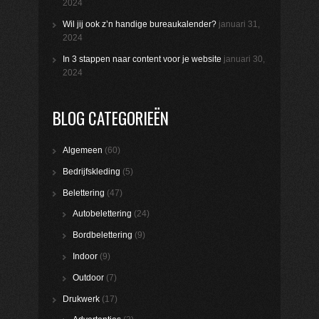
2024
Wil jij ook z’n handige bureaukalender?
januari 31,
2024
In 3 stappen naar content voor je website
januari 30,
2024
BLOG CATEGORIEËN
Algemeen
(60)
Bedrijfskleding
(5)
Belettering
(47)
Autobelettering
(24)
Bordbelettering
(9)
Indoor
(9)
Outdoor
(7)
Drukwerk
(17)