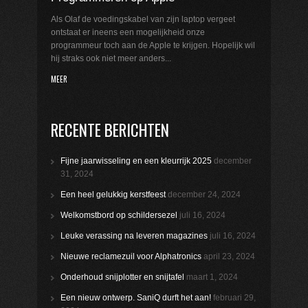
Als Olaf de voedingskabel van zijn laptop vergeet
ontstaat er ineens een mogelijkheid onze
programmeur toch aan de Apple te krijgen. Hopelijk wil
hij straks ook niet meer anders...
MEER
RECENTE BERICHTEN
Fijne jaarwisseling en een kleurrijk 2025
december
31, 2024
Een heel gelukkig kerstfeest
december 24, 2024
Welkomstbord op schildersezel
juli 16, 2024
Leuke verassing na leveren magazines
juli 16, 2024
Nieuwe reclamezuil voor Alphatronics
april 23, 2024
Onderhoud snijplotter en snijtafel
maart 1, 2024
Een nieuw ontwerp. SaniQ durft het aan!
februari 29,