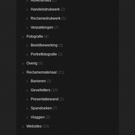
Advertenties
(2)
Handelsdrukwerk
(2)
Reclamedrukwerk
(5)
Verpakkingen
(7)
Fotografie
(4)
Beeldbewerking
(3)
Portretfotografie
(1)
Overig
(5)
Reclamemateriaal
(21)
Banieren
(3)
Gevelletters
(10)
Presentatiewand
(1)
Spandoeken
(7)
Vlaggen
(2)
Websites
(10)