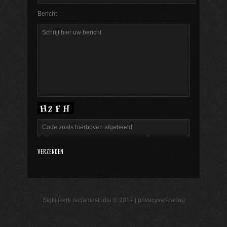
Bericht
SigNijkerk reclamestudio © 2017 |
privacyverklaring