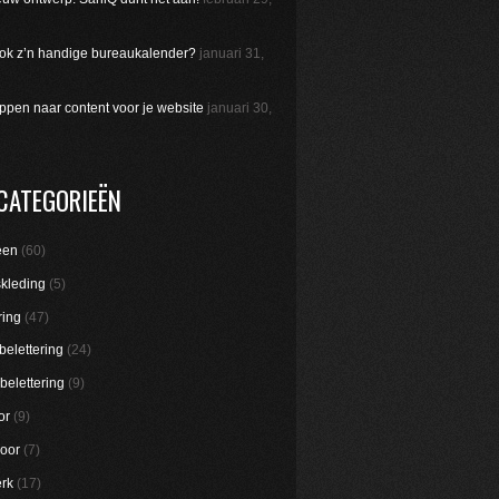
 ook z’n handige bureaukalender?
januari 31,
appen naar content voor je website
januari 30,
CATEGORIEËN
een
(60)
skleding
(5)
ring
(47)
belettering
(24)
belettering
(9)
or
(9)
oor
(7)
rk
(17)