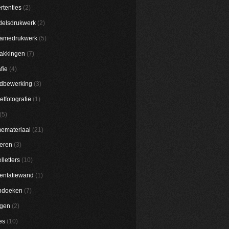
rtenties
(2)
elsdrukwerk
(2)
lamedrukwerk
(5)
akkingen
(7)
fie
(4)
dbewerking
(3)
etfotografie
(1)
(5)
emateriaal
(21)
eren
(3)
lletters
(10)
entatiewand
(1)
ndoeken
(7)
ggen
(2)
es
(10)