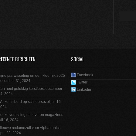
RECENTE BERICHTEN
SOCIAL
Facebook
ijne jaarwisseling en een kleurrijk 2025
december 31, 2024
Twitter
en heel gelukkig kerstfeest
december
Linkedin
4, 2024
elkomstbord op schildersezel
juli 16,
2024
euke verassing na leveren magazines
uli 16, 2024
ieuwe reclamezuil voor Alphatronics
pril 23, 2024