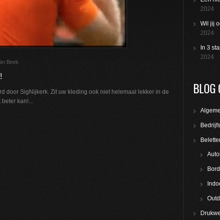
2024
Wil jij
2024
In 3 st
2024
van Beek
!
BLOG 
erd door SigNijkerk. Zit uw kleding ook niet helemaal lekker in de
beter kan!...
Algem
Bedrijf
Belette
Auto
Bord
Indo
Outd
Drukwe