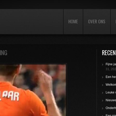
HOME
OVER ONS
ING
RECEN
Fijne j
31, 20
Een hee
Welkom
Leuke 
Nieuwe 
Onderho
Een nie