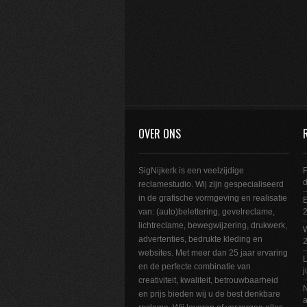
OVER ONS
SigNijkerk is een veelzijdige
F
reclamestudio. Wij zijn gespecialiseerd
in de grafische vormgeving en realisatie
E
van: (auto)belettering, gevelreclame,
2
lichtreclame, bewegwijzering, drukwerk,
W
advertenties, bedrukte kleding en
websites. Met meer dan 25 jaar ervaring
L
en de perfecte combinatie van
j
creativiteit, kwaliteit, betrouwbaarheid
N
en prijs bieden wij u de best denkbare
a