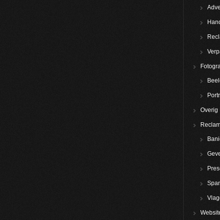
Adve
Hand
Rec
Verp
Fotogra
Beel
Portr
Overig
Reclam
Bani
Geve
Pres
Spa
Vla
Websit