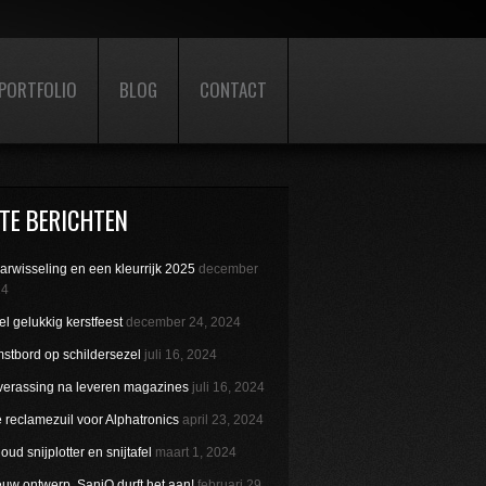
PORTFOLIO
BLOG
CONTACT
TE BERICHTEN
aarwisseling en een kleurrijk 2025
december
24
l gelukkig kerstfeest
december 24, 2024
stbord op schildersezel
juli 16, 2024
verassing na leveren magazines
juli 16, 2024
reclamezuil voor Alphatronics
april 23, 2024
ud snijplotter en snijtafel
maart 1, 2024
uw ontwerp. SaniQ durft het aan!
februari 29,