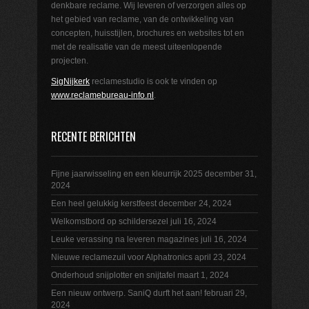
denkbare reclame. Wij leveren of verzorgen alles op
het gebied van reclame, van de ontwikkeling van
concepten, huisstijlen, brochures en websites tot en
met de realisatie van de meest uiteenlopende
projecten.
SigNijkerk
reclamestudio is ook te vinden op
www.reclamebureau-info.nl
.
RECENTE BERICHTEN
Fijne jaarwisseling en een kleurrijk 2025
december 31,
2024
Een heel gelukkig kerstfeest
december 24, 2024
Welkomstbord op schildersezel
juli 16, 2024
Leuke verassing na leveren magazines
juli 16, 2024
Nieuwe reclamezuil voor Alphatronics
april 23, 2024
Onderhoud snijplotter en snijtafel
maart 1, 2024
Een nieuw ontwerp. SaniQ durft het aan!
februari 29,
2024