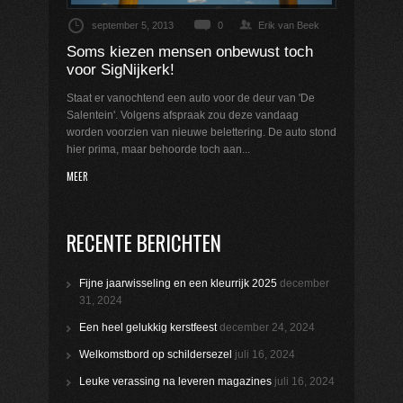
september 5, 2013
0
Erik van Beek
Soms kiezen mensen onbewust toch
voor SigNijkerk!
Staat er vanochtend een auto voor de deur van 'De
Salentein'. Volgens afspraak zou deze vandaag
worden voorzien van nieuwe belettering. De auto stond
hier prima, maar behoorde toch aan...
MEER
RECENTE BERICHTEN
Fijne jaarwisseling en een kleurrijk 2025
december
31, 2024
Een heel gelukkig kerstfeest
december 24, 2024
Welkomstbord op schildersezel
juli 16, 2024
Leuke verassing na leveren magazines
juli 16, 2024