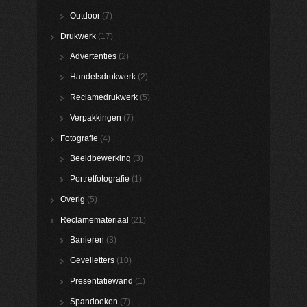
Outdoor
(7)
Drukwerk
(17)
Advertenties
(2)
Handelsdrukwerk
(2)
Reclamedrukwerk
(5)
Verpakkingen
(7)
Fotografie
(4)
Beeldbewerking
(3)
Portretfotografie
(1)
Overig
(5)
Reclamemateriaal
(21)
Banieren
(3)
Gevelletters
(10)
Presentatiewand
(1)
Spandoeken
(7)