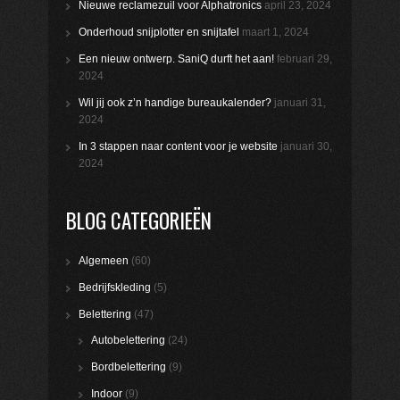
Nieuwe reclamezuil voor Alphatronics
april 23, 2024
Onderhoud snijplotter en snijtafel
maart 1, 2024
Een nieuw ontwerp. SaniQ durft het aan!
februari 29,
2024
Wil jij ook z’n handige bureaukalender?
januari 31,
2024
In 3 stappen naar content voor je website
januari 30,
2024
BLOG CATEGORIEËN
Algemeen
(60)
Bedrijfskleding
(5)
Belettering
(47)
Autobelettering
(24)
Bordbelettering
(9)
Indoor
(9)