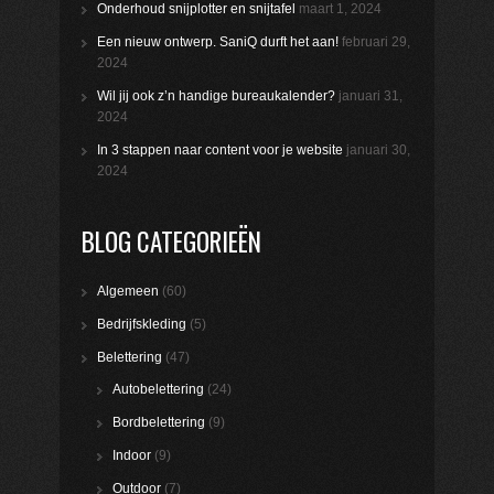
Onderhoud snijplotter en snijtafel
maart 1, 2024
Een nieuw ontwerp. SaniQ durft het aan!
februari 29,
2024
Wil jij ook z’n handige bureaukalender?
januari 31,
2024
In 3 stappen naar content voor je website
januari 30,
2024
BLOG CATEGORIEËN
Algemeen
(60)
Bedrijfskleding
(5)
Belettering
(47)
Autobelettering
(24)
Bordbelettering
(9)
Indoor
(9)
Outdoor
(7)