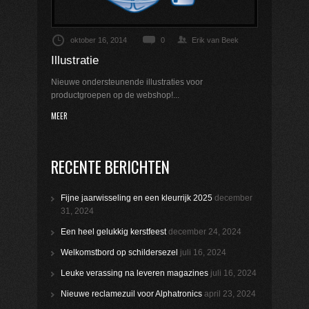
oktober 16, 2014
0
Erik van Beek
Illustratie
Nieuwe ondersteunende illustraties voor
productgroepen op de webshop!...
MEER
RECENTE BERICHTEN
Fijne jaarwisseling en een kleurrijk 2025
december
31, 2024
Een heel gelukkig kerstfeest
december 24, 2024
Welkomstbord op schildersezel
juli 16, 2024
Leuke verassing na leveren magazines
juli 16, 2024
Nieuwe reclamezuil voor Alphatronics
april 23, 2024