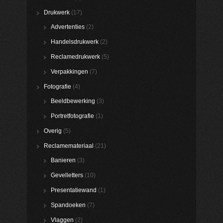
Drukwerk
(17)
Advertenties
(2)
Handelsdrukwerk
(2)
Reclamedrukwerk
(5)
Verpakkingen
(7)
Fotografie
(4)
Beeldbewerking
(3)
Portretfotografie
(1)
Overig
(5)
Reclamemateriaal
(21)
Banieren
(3)
Gevelletters
(10)
Presentatiewand
(1)
Spandoeken
(7)
Vlaggen
(2)