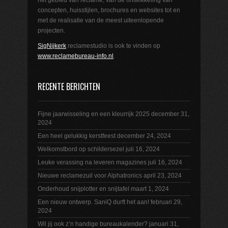
het gebied van reclame, van de ontwikkeling van
concepten, huisstijlen, brochures en websites tot en
met de realisatie van de meest uiteenlopende
projecten.
SigNijkerk
reclamestudio is ook te vinden op
www.reclamebureau-info.nl
.
RECENTE BERICHTEN
Fijne jaarwisseling en een kleurrijk 2025
december 31,
2024
Een heel gelukkig kerstfeest
december 24, 2024
Welkomstbord op schildersezel
juli 16, 2024
Leuke verassing na leveren magazines
juli 16, 2024
Nieuwe reclamezuil voor Alphatronics
april 23, 2024
Onderhoud snijplotter en snijtafel
maart 1, 2024
Een nieuw ontwerp. SaniQ durft het aan!
februari 29,
2024
Wil jij ook z’n handige bureaukalender?
januari 31,