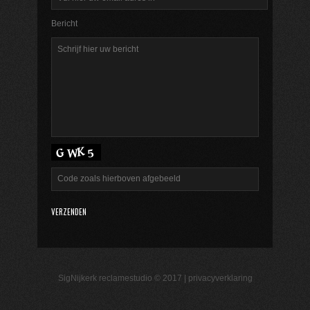
Bericht
SigNijkerk reclamestudio © 2017 |
privacyverklaring