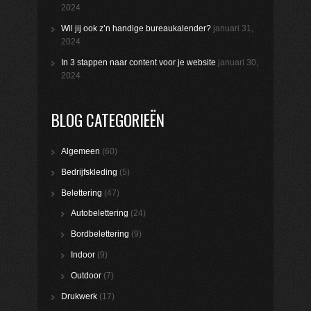
2024
Wil jij ook z’n handige bureaukalender?
januari 31,
2024
In 3 stappen naar content voor je website
januari 30,
2024
BLOG CATEGORIEËN
Algemeen
(60)
Bedrijfskleding
(5)
Belettering
(47)
Autobelettering
(24)
Bordbelettering
(9)
Indoor
(9)
Outdoor
(7)
Drukwerk
(17)