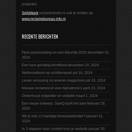
projecten.
SigNijkerk
reclamestudio is ook te vinden op
www.reclamebureau-info.nl
.
RECENTE BERICHTEN
Fijne jaarwisseling en een kleurrijk 2025
december 31,
2024
Een heel gelukkig kerstfeest
december 24, 2024
Welkomstbord op schildersezel
juli 16, 2024
Leuke verassing na leveren magazines
juli 16, 2024
Nieuwe reclamezuil voor Alphatronics
april 23, 2024
Onderhoud snijplotter en snijtafel
maart 1, 2024
Een nieuw ontwerp. SaniQ durft het aan!
februari 29,
2024
Wil jij ook z’n handige bureaukalender?
januari 31,
2024
In 3 stappen naar content voor je website
januari 30,