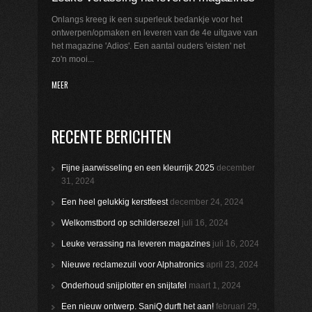
Onlangs kreeg ik een superleuk bedankje voor het
ontwerpen/opmaken en leveren van de 4e uitgave van
het magazine 'Adios'. Een aantal ouders 'eisten' net
zo'n mooi...
MEER
RECENTE BERICHTEN
Fijne jaarwisseling en een kleurrijk 2025
december
31, 2024
Een heel gelukkig kerstfeest
december 24, 2024
Welkomstbord op schildersezel
juli 16, 2024
Leuke verassing na leveren magazines
juli 16, 2024
Nieuwe reclamezuil voor Alphatronics
april 23, 2024
Onderhoud snijplotter en snijtafel
maart 1, 2024
Een nieuw ontwerp. SaniQ durft het aan!
februari 29,