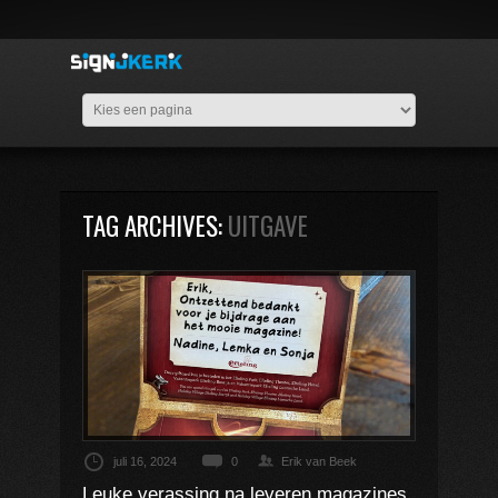
TAG ARCHIVES:
UITGAVE
juli 16, 2024
0
Erik van Beek
Leuke verassing na leveren magazines