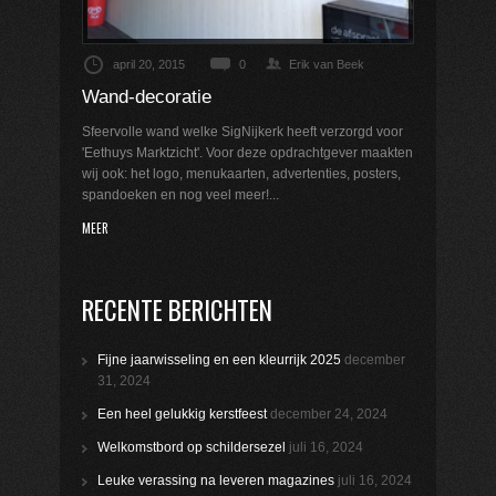
april 20, 2015
0
Erik van Beek
Wand-decoratie
Sfeervolle wand welke SigNijkerk heeft verzorgd voor
'Eethuys Marktzicht'. Voor deze opdrachtgever maakten
wij ook: het logo, menukaarten, advertenties, posters,
spandoeken en nog veel meer!...
MEER
RECENTE BERICHTEN
Fijne jaarwisseling en een kleurrijk 2025
december
31, 2024
Een heel gelukkig kerstfeest
december 24, 2024
Welkomstbord op schildersezel
juli 16, 2024
Leuke verassing na leveren magazines
juli 16, 2024