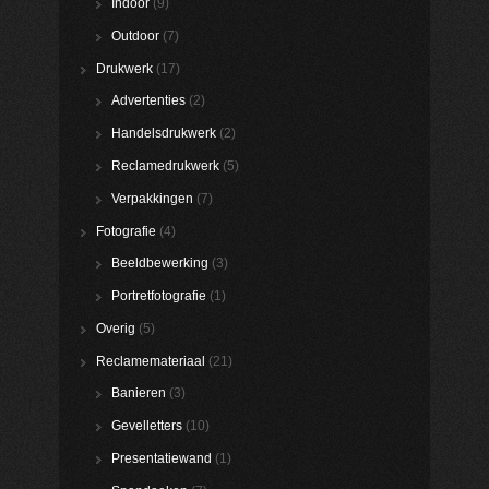
Indoor
(9)
Outdoor
(7)
Drukwerk
(17)
Advertenties
(2)
Handelsdrukwerk
(2)
Reclamedrukwerk
(5)
Verpakkingen
(7)
Fotografie
(4)
Beeldbewerking
(3)
Portretfotografie
(1)
Overig
(5)
Reclamemateriaal
(21)
Banieren
(3)
Gevelletters
(10)
Presentatiewand
(1)