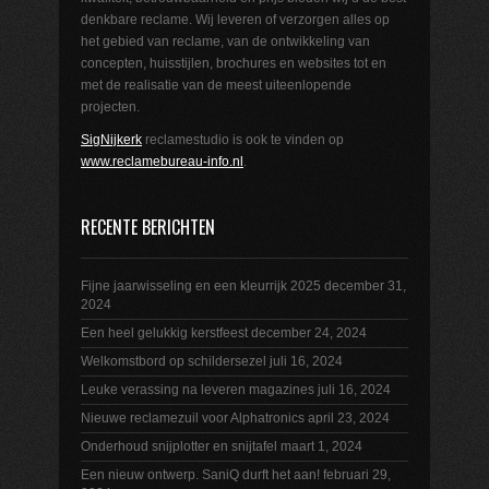
denkbare reclame. Wij leveren of verzorgen alles op
het gebied van reclame, van de ontwikkeling van
concepten, huisstijlen, brochures en websites tot en
met de realisatie van de meest uiteenlopende
projecten.
SigNijkerk
reclamestudio is ook te vinden op
www.reclamebureau-info.nl
.
RECENTE BERICHTEN
Fijne jaarwisseling en een kleurrijk 2025
december 31,
2024
Een heel gelukkig kerstfeest
december 24, 2024
Welkomstbord op schildersezel
juli 16, 2024
Leuke verassing na leveren magazines
juli 16, 2024
Nieuwe reclamezuil voor Alphatronics
april 23, 2024
Onderhoud snijplotter en snijtafel
maart 1, 2024
Een nieuw ontwerp. SaniQ durft het aan!
februari 29,