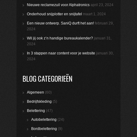
Nieuwe reclamezuil voor Alphatronics
april 23, 2024
Onderhoud snijplotter en snijtafel
maart 1, 2024
Een nieuw ontwerp. SaniQ durft het aan!
februari 29,
2024
Wil jij ook z’n handige bureaukalender?
januari 31,
2024
In 3 stappen naar content voor je website
januari 30,
2024
BLOG CATEGORIEËN
Algemeen
(60)
Bedrijfskleding
(5)
Belettering
(47)
Autobelettering
(24)
Bordbelettering
(9)