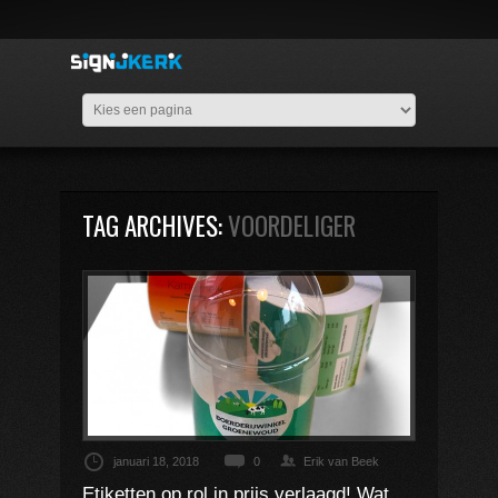
TAG ARCHIVES:
VOORDELIGER
januari 18, 2018
0
Erik van Beek
Etiketten op rol in prijs verlaagd! Wat