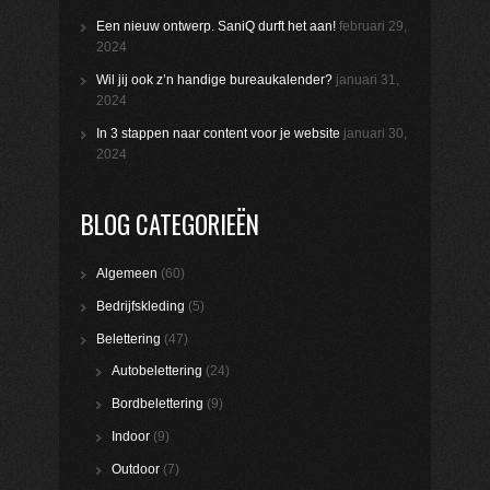
Een nieuw ontwerp. SaniQ durft het aan!
februari 29,
2024
Wil jij ook z’n handige bureaukalender?
januari 31,
2024
In 3 stappen naar content voor je website
januari 30,
2024
BLOG CATEGORIEËN
Algemeen
(60)
Bedrijfskleding
(5)
Belettering
(47)
Autobelettering
(24)
Bordbelettering
(9)
Indoor
(9)
Outdoor
(7)