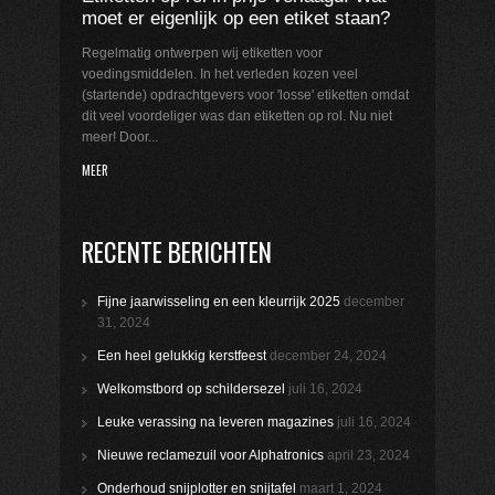
moet er eigenlijk op een etiket staan?
Regelmatig ontwerpen wij etiketten voor
voedingsmiddelen. In het verleden kozen veel
(startende) opdrachtgevers voor 'losse' etiketten omdat
dit veel voordeliger was dan etiketten op rol. Nu niet
meer! Door...
MEER
RECENTE BERICHTEN
Fijne jaarwisseling en een kleurrijk 2025
december
31, 2024
Een heel gelukkig kerstfeest
december 24, 2024
Welkomstbord op schildersezel
juli 16, 2024
Leuke verassing na leveren magazines
juli 16, 2024
Nieuwe reclamezuil voor Alphatronics
april 23, 2024
Onderhoud snijplotter en snijtafel
maart 1, 2024