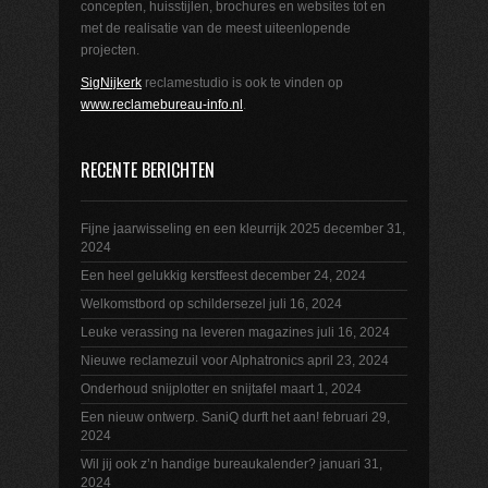
concepten, huisstijlen, brochures en websites tot en
met de realisatie van de meest uiteenlopende
projecten.
SigNijkerk
reclamestudio is ook te vinden op
www.reclamebureau-info.nl
.
RECENTE BERICHTEN
Fijne jaarwisseling en een kleurrijk 2025
december 31,
2024
Een heel gelukkig kerstfeest
december 24, 2024
Welkomstbord op schildersezel
juli 16, 2024
Leuke verassing na leveren magazines
juli 16, 2024
Nieuwe reclamezuil voor Alphatronics
april 23, 2024
Onderhoud snijplotter en snijtafel
maart 1, 2024
Een nieuw ontwerp. SaniQ durft het aan!
februari 29,
2024
Wil jij ook z’n handige bureaukalender?
januari 31,
2024