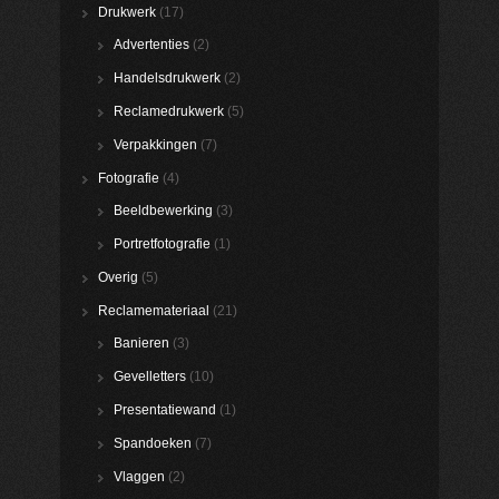
Drukwerk
(17)
Advertenties
(2)
Handelsdrukwerk
(2)
Reclamedrukwerk
(5)
Verpakkingen
(7)
Fotografie
(4)
Beeldbewerking
(3)
Portretfotografie
(1)
Overig
(5)
Reclamemateriaal
(21)
Banieren
(3)
Gevelletters
(10)
Presentatiewand
(1)
Spandoeken
(7)
Vlaggen
(2)